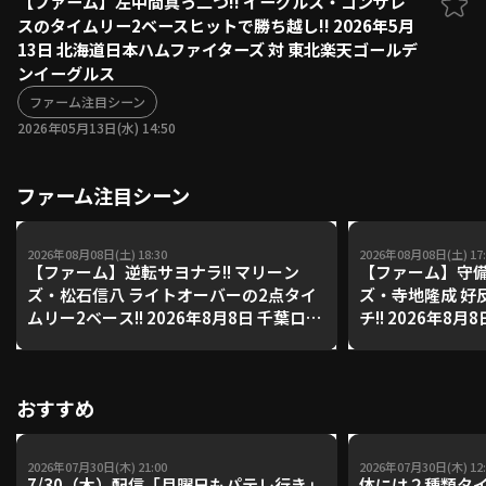
【ファーム】左中間真っ二つ!! イーグルス・ゴンザレ
スのタイムリー2ベースヒットで勝ち越し!! 2026年5月
ファーム東地区
選手名鑑トップ
13日 北海道日本ハムファイターズ 対 東北楽天ゴールデ
ニュース
北海道日本ハムファイターズ
ンイーグルス
ファーム中地区
東北楽天ゴールデンイーグルス
ファーム注目シーン
ファーム西地区
埼玉西武ライオンズ
2026年05月13日(水) 14:50
千葉ロッテマリーンズ
設定
交流戦
オリックス・バファローズ
ファーム注目シーン
福岡ソフトバンクホークス
2026年08月08日(土) 18:30
2026年08月08日(土) 17:
【ファーム】逆転サヨナラ!! マリーン
【ファーム】守備
ズ・松石信八 ライトオーバーの2点タイ
ズ・寺地隆成 好
ムリー2ベース!! 2026年8月8日 千葉ロッ
チ!! 2026年8
テマリーンズ 対 読売ジャイアンツ
ズ 対 読売ジャイ
おすすめ
2026年07月30日(木) 21:00
2026年07月30日(木) 12:
7/30（木）配信「月曜日もパテレ行き」
体には２種類タ