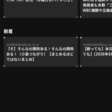
実践者も多数「
WBC優勝や五輪
レーナーが登場【P'
利用規約
プライバシーポリシー
【鴻江理論】【
運営会社
（別ウィンドウで開く）
よくある質問
新着
特定商取引法の表示
アルバイト募集
（別ウィンドウで開く
2026年08月08日(土) 22:10
2026年08月08日(土) 22:
【そ】そんなの関係ある！そんなの関係
【勝っても】本日
ある！（小島つながり）【まとめるほど
ても】(2026年8
ではないまとめ】
動画を検索（選手・チーム・プレー内容…）