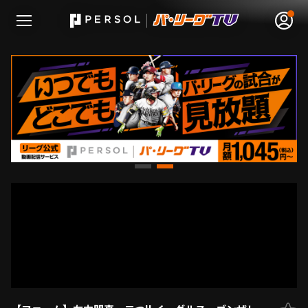
無料アカウント登録
ログイン
HOME
動画
日程･結果
順位表･成績
1軍公式戦
選手名鑑