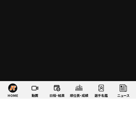
HOME
動画
日程・結果
順位表・成績
選手名鑑
ニュース
特集