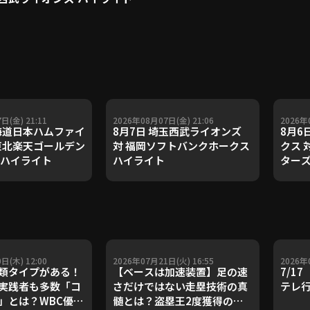
日(金) 21:11
2026年08月07日(金) 21:06
2026年
北海道日本ハムファイ
8月7日 埼玉西武ライオンズ
8月6
 東北楽天ゴールデン
対 福岡ソフトバンクホークス
クス 
 ハイライト
ハイライト
ターズ
日(木) 12:00
2026年07月21日(火) 16:55
2026年
類タイプがある！
【ベースは加速装置】足の速
7/1
実践者も多数「コ
さだけではない走塁技術の真
テレ
」とは？WBC優勝
髄とは？盗塁王2度獲得の金