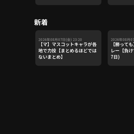
や五輪金メ
トレーナー
Update 
新着
【進行：上
2026年08月07日(金) 23:20
2026年08月07
【マ】マスコットキャラが各
【勝っても
地で力投【まとめるほどでは
レー【負けて
ないまとめ】
7日)