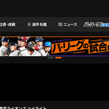
位表･成績
選手名鑑
ニュース
玉西武ライオンズ ハイライト