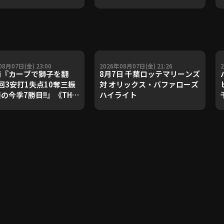
08月07日(金) 23:00
2026年08月07日(金) 21:26
『カーブで獅子を翻
8月7日 千葉ロッテマリーンズ
回3安打1失点10奪三振
対 オリックス・バファローズ
顔の今季7勝目!!』《THE
ハイライト
URE PLAYER》