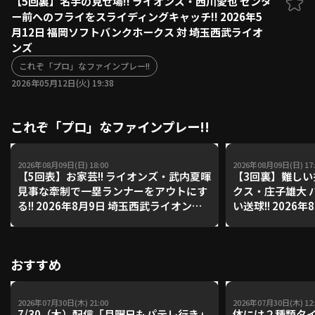
【5回裏】名手の見せ場!! ライオンズ・西川愛也 センタ
ー前へのフライをスライディングキャッチ!! 2026年5
ファーム東地区
選手名鑑トップ
月12日 福岡ソフトバンクホークス 対 埼玉西武ライオ
ニュース
北海道日本ハムファイターズ
ンズ
ファーム中地区
東北楽天ゴールデンイーグルス
これぞ「プロ」なファインプレー!!
ファーム西地区
埼玉西武ライオンズ
2026年05月12日(火) 19:38
千葉ロッテマリーンズ
設定
交流戦
オリックス・バファローズ
これぞ「プロ」なファインプレー!!
福岡ソフトバンクホークス
2026年08月09日(日) 18:00
2026年08月09日(日) 17:
【5回表】お家芸!! ライオンズ・武内夏暉
【3回裏】難しい
見事な牽制で一塁ランナーをアウトにす
クス・庄子雄大 
る!! 2026年8月9日 埼玉西武ライオンズ
い送球!! 2026
対 福岡ソフトバンクホークス
ンズ 対 福岡ソ
おすすめ
2026年07月30日(木) 21:00
2026年07月30日(木) 12:
7/30（木）配信「月曜日もパテレ行き」
体には２種類タ