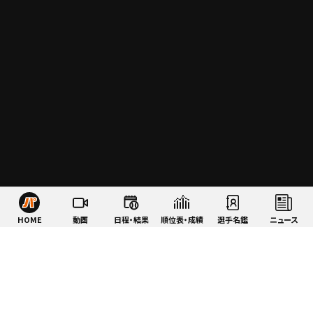
HOME
動画
日程・結果
順位表・成績
選手名鑑
ニュース
特集