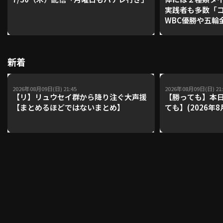
実践者も多数「
WBC優勝や五輪
レーナーが登場【P'
利用規約
プライバシーポリシー
【鴻江理論】【
運営会社
（別ウィンドウで開く）
よくある質問
新着
特定商取引法の表示
アルバイト募集
（別ウィンドウで開く
2026年08月09日(日) 21:45
2026年08月09日(日) 21:
【リ】リュウセイ群から降り注ぐ大声援
【勝っても】本日
【まとめるほどではないまとめ】
ても】(2026年8
動画を検索（選手・チーム・プレー内容…）