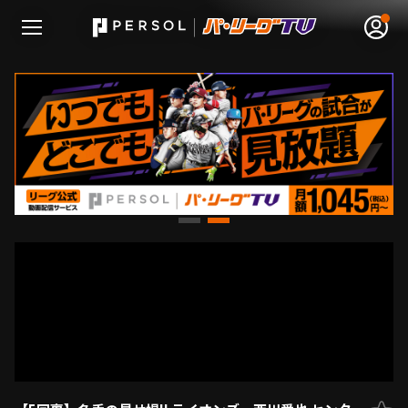
無料アカウント登録
ログイン
HOME
動画
日程･結果
順位表･成績
1軍公式戦
選手名鑑