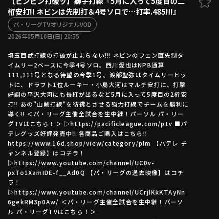
【ビンビン打破ッ】獅子打線『5月に入って5度目の二
桁安打!! ネビンは先制打＆4号ソロで…打率.485!!!』
ファーム東地区
選手名鑑トップ
ニュース
パ・リーグTVオリジナルVOD
北海道日本ハムファイターズ
ファーム中地区
2026年05月10日(日) 20:55
東北楽天ゴールデンイーグルス
ファーム西地区
埼玉西武ライオンズ
埼玉西武打線の打破が止まらない!!! ネビンのフェン直先制タ
イムリー2ベースに今季4号ソロ。西川愛也はNPB通算
千葉ロッテマリーンズ
設定
交流戦
111,111号となる待望の今季1号。渡部聖弥はタイムリーヒッ
オリックス・バファローズ
トに、ドラフト1位ルーキー・小島大河はマルチ安打に、打撃
福岡ソフトバンクホークス
好調の平沢大河にも長打が出るなど5月に入って5度目の2桁安
打!! あの"山賊打線"を彷彿とさせる強力打線でチームを勝利に
導く!! ＜パ・リーグ主催全試合を生中継！パーソル パ・リー
グTVはこちら！＞ ▷https://pacificleague.com/ptv ■パ
テレグッズ好評発売中!! 各商品ご購入はこちら!!
https://www.16d.shop/view/category/plm 【パテレ チ
ャンネル登録】はコチラ！
▷https://www.youtube.com/channel/UC0v-
pxTo1XamIDE-f__Ad0Q 【パ・リーグの過去映像】はコチ
ラ！
▷https://www.youtube.com/channel/UCrjlKkKTAyNn
6gekRM3p0Aw/ ＜パ・リーグ主催全試合を生中継！パーソ
ル パ・リーグTVはこちら！＞