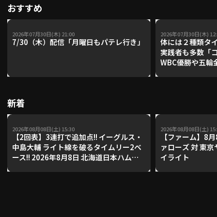
おすすめ
2026年07月30日(木) 21:00
2026年07月30日(木) 12:
7/30（木）配信「月曜日もパテレ行き」
体には２種類タ
実践者も多数「
WBC優勝や五輪
レーナーが登場【P'
【鴻江理論】【
新着
2026年08月08日(土) 15:30
2026年08月08日(土) 15:
【2回表】3連打で追加点!! イーグルス・
【ファーム】8月
中島大輔 ライト線を破るタイムリー2ベ
ァローズ 対 東
ース!! 2026年8月8日 北海道日本ハムフ
イライト
ァイターズ 対 東北楽天ゴールデンイー
グルス