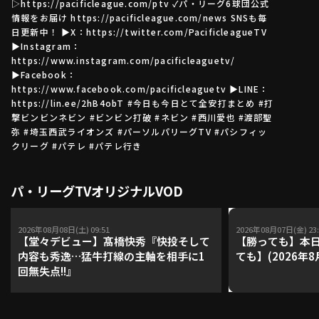
▷https://pacificleague.com/ptv ✓パ・リーグ6球団公式
情報をお届け https://pacificleague.com/news SNSも毎
日更新中！ ▶X：https://twitter.com/PacificleagueTV
▶Instagram：
利用規約
プライバシーポリシー
https://www.instagram.com/pacificleaguetv/
▶Facebook：
運営会社
（別ウィンドウで開く）
よくある質問
https://www.facebook.com/pacificleaguetv ▶LINE：
https://lin.ee/2hB4obT #今日も今日とて全安打まとめ #打
特定商取引法の表示
アルバイト募集
（別ウィンドウで開く
撃ビンビンネビン #ビンビン打破 #ネビン #西川愛也 #渡部聖
弥 #埼玉西武ライオンズ #パーソルパリーグTV #パシフィッ
クリーグ #パテレ #パテレ行き
動画を検索（選手・チーム・プレー内容…）
パ・リーグTVオリジナルVOD
2026年08月08日(土) 09:51
2026年08月07日(金) 23:
【堂々デビュー】髙橋快秀『快投そして
【勝っても】本日
内容も秀逸…猛牛打線の主軸を相手に1
ても】(2026年8
回無失点!!』