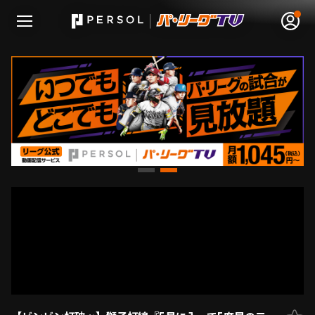
無料アカウント登録
ログイン
HOME
動画
日程･結果
順位表･成績
1軍公式戦
選手名鑑