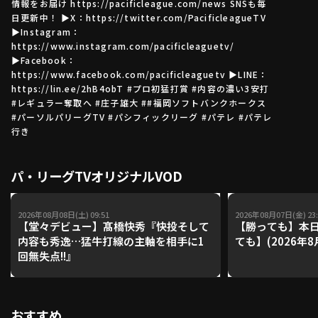
情報をお届け https://pacificleague.com/news SNSも毎
日更新中！ ▶X：https://twitter.com/PacificleagueTV
▶Instagram：
https://www.instagram.com/pacificleaguetv/
利用規約
プライバシーポリシー
▶Facebook：
https://www.facebook.com/pacificleaguetv ▶LINE：
運営会社
（別ウィンドウで開く）
よくある質問
https://lin.ee/2hB4obT #プロ初猛打賞 #内容の濃い3安打
#レギュラー奪取へ #庄子雄大 ##福岡ソフトバンクホークス
特定商取引法の表示
アルバイト募集
（別ウィンドウで開く
#パーソルパリーグTV #パシフィックリーグ #パテレ #パテレ
行き
動画を検索（選手・チーム・プレー内容…）
パ・リーグTVオリジナルVOD
2026年08月08日(土) 09:51
2026年08月07日(金) 23:
【堂々デビュー】髙橋快秀『快投そして
【勝っても】本日
内容も秀逸…猛牛打線の主軸を相手に1
ても】(2026年8
回無失点!!』
おすすめ