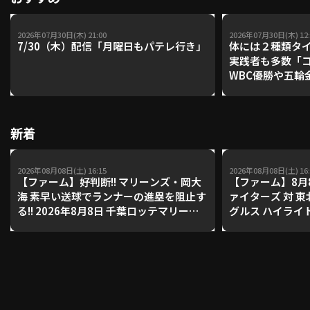
2026年07月30日(木) 21:00
2026年07月30日(木) 12:
7/30（木）配信「月曜日もパテレ行き」
体には２種類タ
実践者も多数「
WBC優勝や五輪
レーナーが登場【P'
【鴻江理論】【
新着
2026年08月08日(土) 16:15
2026年08月08日(土) 16:
【ファーム】好判断!! マリーンズ・岡大
【ファーム】8月
海 素早い送球でランナーの進塁を阻止す
ァイターズ 対 
る!! 2026年8月8日 千葉ロッテマリーン
グルス ハイライ
ズ 対 読売ジャイアンツ