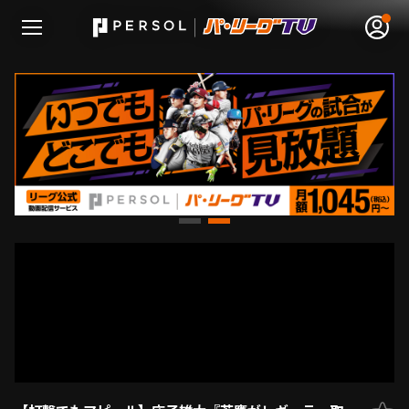
無料アカウント登録
ログイン
HOME
動画
日程･結果
順位表･成績
1軍公式戦
選手名鑑