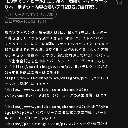
【打撃でもアピール】庄子雄大『若鷹がレギュラー取
りへ一歩ずつ…内容の濃いプロ初3安打猛打賞!!』
ファーム東地区
選手名鑑トップ
ニュース
パ・リーグTVオリジナルVOD
北海道日本ハムファイターズ
ファーム中地区
2026年05月10日(日) 18:30
東北楽天ゴールデンイーグルス
ファーム西地区
埼玉西武ライオンズ
福岡ソフトバンク・庄子雄大は3回、粘って9球目。センター
へ弾き返したヒットを放つ!! さらに5回にはライトへの3ベー
千葉ロッテマリーンズ
設定
交流戦
スヒット!! さらにさらに8回にもライトへのヒットとスタメン
オリックス・バファローズ
起用に応える内容の濃い3安打!! プロ初の猛打賞となった若鷹
福岡ソフトバンクホークス
がレギュラー奪取へ一歩ずつ、着実に前進している!! ＜パ・リ
ーグ主催全試合を生中継！パーソル パ・リーグTVはこちら！
＞ ▷https://pacificleague.com/ptv ■パテレグッズ好評
発売中!! 各商品ご購入はこちら!!
https://www.16d.shop/view/category/plm 【パテレ チ
ャンネル登録】はコチラ！
▷https://www.youtube.com/channel/UC0v-
pxTo1XamIDE-f__Ad0Q 【パ・リーグの過去映像】はコチ
ラ！
▷https://www.youtube.com/channel/UCrjlKkKTAyNn
6gekRM3p0Aw/ ＜パ・リーグ主催全試合を生中継！パーソ
ル パ・リーグTVはこちら！＞
▷https://pacificleague.com/ptv ✓パ・リーグ6球団公式