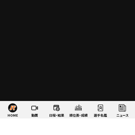
HOME
動画
日程・結果
順位表・成績
選手名鑑
ニュース
特集