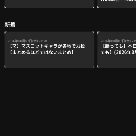
レーナーが登場【P'
【鴻江理論】【
利用規約
プライバシーポリシー
新着
運営会社
（別ウィンドウで開く）
よくある質問
2026年08月07日(金) 23:20
2026年08月07日(金) 23:
【マ】マスコットキャラが各地で力投
【勝っても】本日
特定商取引法の表示
アルバイト募集
（別ウィンドウで開く
【まとめるほどではないまとめ】
ても】(2026年8
動画を検索（選手・チーム・プレー内容…）