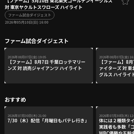
【ファーム】5月10日 東北楽天ゴールデンイーグルス
対 東京ヤクルトスワローズ ハイライト
ファーム東地区
選手名鑑トップ
ニュース
ファーム試合ダイジェスト
北海道日本ハムファイターズ
ファーム中地区
2026年05月10日(日) 16:00
東北楽天ゴールデンイーグルス
ファーム西地区
埼玉西武ライオンズ
ファーム試合ダイジェスト
千葉ロッテマリーンズ
設定
交流戦
オリックス・バファローズ
福岡ソフトバンクホークス
2026年08月07日(金) 19:05
2026年08月07日(金) 16:
【ファーム】8月7日 千葉ロッテマリー
【ファーム】8月
ンズ 対 読売ジャイアンツ ハイライト
ァイターズ 対 
グルス ハイライ
おすすめ
2026年07月30日(木) 21:00
2026年07月30日(木) 12:
7/30（木）配信「月曜日もパテレ行き」
体には２種類タ
実践者も多数「
WBC優勝や五輪