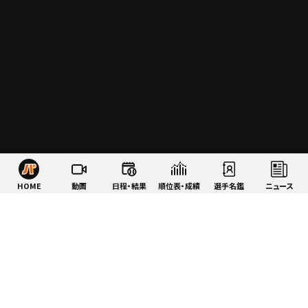
HOME
動画
日程・結果
順位表・成績
選手名鑑
ニュース
特集