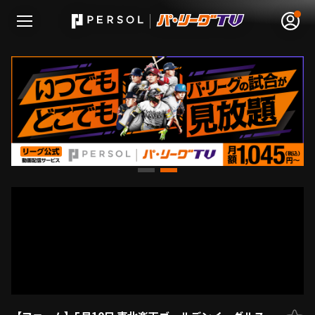
無料アカウント登録
ログイン
HOME
動画
日程･結果
順位表･成績
1軍公式戦
選手名鑑