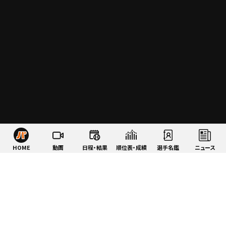
HOME
動画
日程・結果
順位表・成績
選手名鑑
ニュース
特集