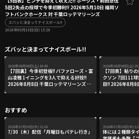
【5回表】ピンチを抑えて吠えた!! ホークス・前田悠伍
5回2失点の投球で今季初勝利!! 2026年5月10日 福岡ソ
ファーム東地区
選手名鑑トップ
フトバンクホークス 対 千葉ロッテマリーンズ
ニュース
北海道日本ハムファイターズ
ファーム中地区
ズバッと決まってナイスボール!!
東北楽天ゴールデンイーグルス
2026年05月10日(日) 15:26
ファーム西地区
埼玉西武ライオンズ
千葉ロッテマリーンズ
設定
交流戦
ズバッと決まってナイスボール!!
オリックス・バファローズ
福岡ソフトバンクホークス
2026年08月08日(土) 20:40
2026年08月08日(土) 20:
【7回裏】今季初登板!! バファローズ・富
【7回表】粘りの
山凌雅 1イニングを3人で抑える好投!!
クソン 7回111
2026年8月8日 千葉ロッテマリーンズ 対
目!! 2026年8
オリックス・バファローズ
ズ 対 オリック
おすすめ
2026年07月30日(木) 21:00
2026年07月30日(木) 12:
7/30（木）配信「月曜日もパテレ行き」
体には２種類タ
実践者も多数「