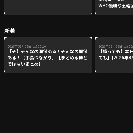
WBC優勝や五輪
レーナーが登場【P'
【鴻江理論】【
利用規約
プライバシーポリシー
新着
運営会社
（別ウィンドウで開く）
よくある質問
2026年08月08日(土) 22:10
2026年08月08日(土) 22:
特定商取引法の表示
アルバイト募集
（別ウィンドウで開く
【そ】そんなの関係ある！そんなの関係
【勝っても】本日
ある！（小島つながり）【まとめるほど
ても】(2026年8
ではないまとめ】
動画を検索（選手・チーム・プレー内容…）