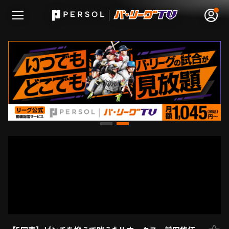
無料アカウント登録
ログイン
HOME
動画
日程･結果
順位表･成績
1軍公式戦
選手名鑑