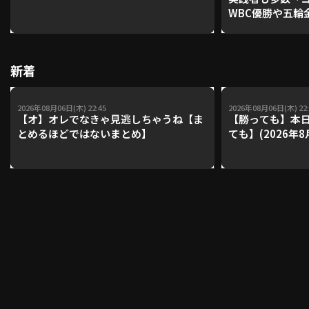
WBC優勝や五輪
レーナーが登場【P'
【鴻江理論】【
利用規約
プライバシーポリシー
新着
運営会社
（別ウィンドウで開く）
よくある質問
2026年08月06日(木) 22:45
2026年08月06日(木) 22:
特定商取引法の表示
アルバイト募集
（別ウィンドウで開く
【オ】オレでなきゃ見逃しちゃうね【ま
【勝っても】本日
とめるほどではないまとめ】
ても】(2026年8
動画を検索（選手・チーム・プレー内容…）