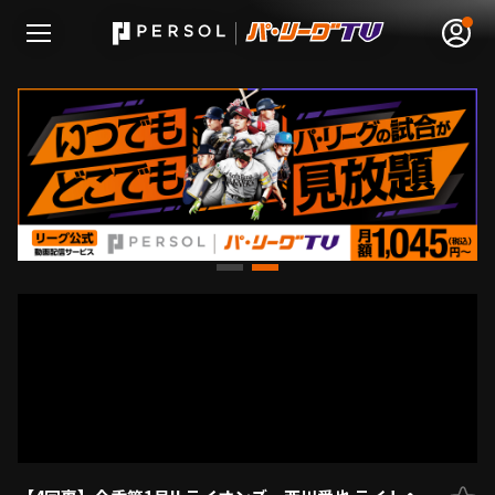
無料アカウント登録
ログイン
HOME
動画
日程･結果
順位表･成績
1軍公式戦
選手名鑑