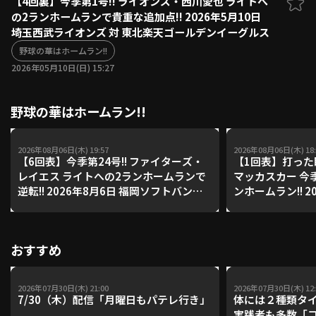
【4回裏】今季第1号!! ライオンズ・西川愛也 ライトへ
の2ランホームランで貴重な追加点!! 2026年5月10日
ファーム東地区
選手名鑑トップ
埼玉西武ライオンズ 対 東北楽天ゴールデンイーグルス
ニュース
北海道日本ハムファイターズ
ファーム中地区
野球の華はホームラン!!
東北楽天ゴールデンイーグルス
2026年05月10日(日) 15:27
ファーム西地区
埼玉西武ライオンズ
千葉ロッテマリーンズ
設定
交流戦
野球の華はホームラン!!
オリックス・バファローズ
福岡ソフトバンクホークス
2026年08月06日(木) 19:57
2026年08月06日(木) 18:
【6回表】今季第24号!! ファイターズ・
【1回表】打った
レイエス ライトへの2ランホームランで
マッカスカー 今
逆転!! 2026年8月6日 福岡ソフトバンク
ンホームラン!! 2
ホークス 対 北海道日本ハムファイター
ス・バファローズ
ズ
ンイーグルス
おすすめ
2026年07月30日(木) 21:00
2026年07月30日(木) 12:
7/30（木）配信「月曜日もパテレ行き」
体には２種類タ
実践者も多数「