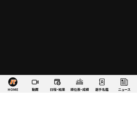
HOME
動画
日程・結果
順位表・成績
選手名鑑
ニュース
特集