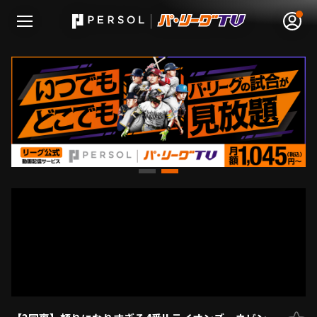
無料アカウント登録
ログイン
HOME
動画
日程･結果
順位表･成績
1軍公式戦
選手名鑑