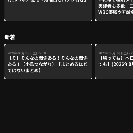
実践者も多数「
WBC優勝や五輪
レーナーが登場【P'
利用規約
プライバシーポリシー
【鴻江理論】【
運営会社
（別ウィンドウで開く）
よくある質問
新着
特定商取引法の表示
アルバイト募集
（別ウィンドウで開く
2026年08月08日(土) 22:10
2026年08月08日(土) 22:
【そ】そんなの関係ある！そんなの関係
【勝っても】本日
ある！（小島つながり）【まとめるほど
ても】(2026年8
ではないまとめ】
動画を検索（選手・チーム・プレー内容…）