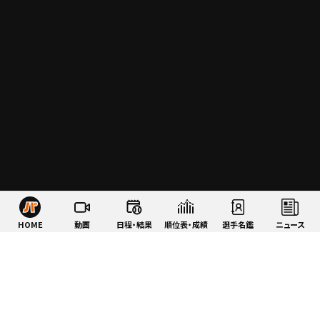
HOME
動画
日程・結果
順位表・成績
選手名鑑
ニュース
特集