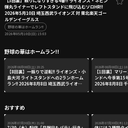
【3回裏】頼りになりすぎる4番!! ライオンズ・ネビン
弾丸ライナーでレフトスタンドに飛び込むソロHR!!
ファーム東地区
選手名鑑トップ
2026年5月10日 埼玉西武ライオンズ 対 東北楽天ゴー
ニュース
北海道日本ハムファイターズ
ルデンイーグルス
ファーム中地区
東北楽天ゴールデンイーグルス
野球の華はホームラン!!
ファーム西地区
埼玉西武ライオンズ
2026年05月10日(日) 15:03
千葉ロッテマリーンズ
設定
交流戦
オリックス・バファローズ
野球の華はホームラン!!
福岡ソフトバンクホークス
2026年08月08日(土) 20:25
2026年08月08日(土) 18:
【8回裏】一振りで逆転!! ライオンズ・小
【1回裏】マリー
島大河 ライトスタンドへの2ランホーム
ンドへ今季第15号
ラン!! 2026年8月8日 埼玉西武ライオン
2026年8月8日
ズ 対 福岡ソフトバンクホークス
オリックス・バ
おすすめ
2026年07月30日(木) 21:00
2026年07月30日(木) 12:
7/30（木）配信「月曜日もパテレ行き」
体には２種類タ