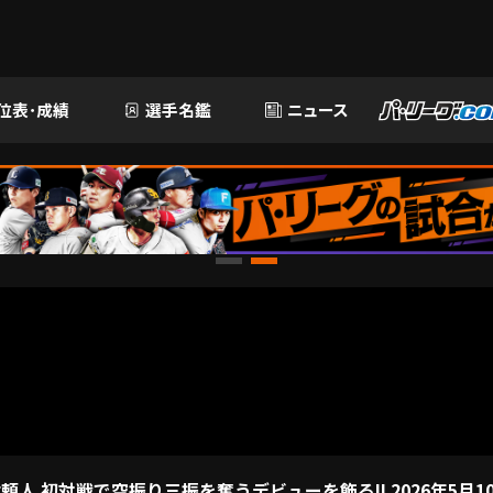
位表･成績
選手名鑑
ニュース
頼人 初対戦で空振り三振を奪うデビューを飾る!! 2026年5月1