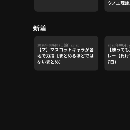
ウノエ理論
や五輪金メ
トレーナー
Update 
新着
【進行：上
2026年08月07日(金) 23:20
2026年08月07
【マ】マスコットキャラが各
【勝っても
地で力投【まとめるほどでは
レー【負けて
ないまとめ】
7日)