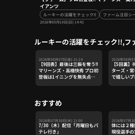
イアンツ
ルーキーの活躍をチェック!!
ファーム注目シ
2026年05月10日(日) 14:42
ルーキーの活躍をチェック!!,
2026年08月07日(金) 21:14
2026年08月07
【9回表】最後は三振を奪う!!
【5回裏】待
マリーンズ・高橋快秀 プロ初
ターズ・常
登板は1イニングを無失点に
で嬉しいプ
抑える好投!! 2026年8月7日
2026年8
千葉ロッテマリーンズ 対 オリ
ムファイタ
ックス・バファローズ
ールデンイ
おすすめ
2026年07月30日(木) 21:00
2026年07月30
7/30（木）配信「月曜日もパ
体には２種
テレ行き」
現役選手の