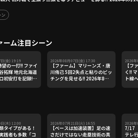
ーン
ファーム注目シーン
日(金) 19:19
2026年08月07日(金) 17:30
2026年
望の一打!! ファイ
【ファーム】マリーンズ・唐
【フ
谷拓輝 地元北海道
川侑己 5回2失点と粘りのピッ
く!!
ロ初安打を記録!!
チングを見せる!! 2026年8月7
ト線へ
月7日 北海道日本ハ
日 千葉ロッテマリーンズ 対
202
ーズ 対 東北楽天ゴ
読売ジャイアンツ
リーン
ーグルス
日(木) 12:00
2026年07月21日(火) 16:55
2026年
類タイプがある！
【ベースは加速装置】足の速
7/1
実践者も多数「コ
さだけではない走塁技術の真
テレ