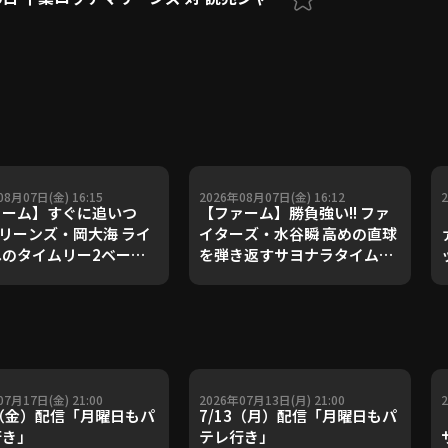
08月07日(金) 16:15
2026年08月07日(金) 16:12
ァーム】すぐに追いつ
【ファーム】勝負強い!! ファ
 マリーンズ・岡大海 ライ
イターズ・水谷瞬 高めの直球
のタイムリー2ベース!!
を弾き返すサヨナラタイムリ
6年8月7日 千葉ロッテマ
ー!! 2026年8月7日 北海道日
ズ 対 読売ジャイアンツ
本ハムファイターズ 対 東北楽
天ゴールデンイーグルス
07月17日(金) 21:00
2026年07月13日(月) 21:00
7（金）配信「月曜日もパ
7/13（月）配信「月曜日もパ
行き」
テレ行き」