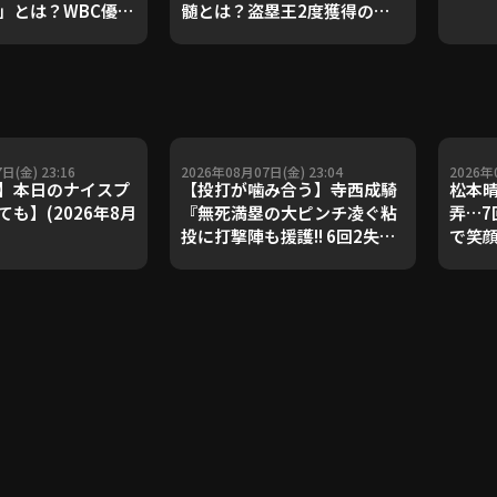
」とは？WBC優勝
髄とは？盗塁王2度獲得の金
ダルを支えた凄腕
子侑司が語る！守備の隙をつ
が登場【P's
く技術【進行：上重聡アナ】
#18】【鴻江理論】
【P's Update #17】
重聡アナ】
日(金) 23:16
2026年08月07日(金) 23:04
2026年
】本日のナイスプ
【投打が噛み合う】寺西成騎
松本晴
も】(2026年8月
『無死満塁の大ピンチ凌ぐ粘
弄…7
投に打撃陣も援護!! 6回2失点
で笑
で4カ月ぶりとなる先発勝
FEAT
利!!』