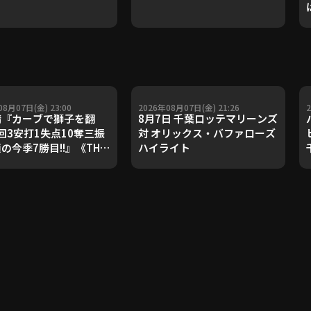
08月07日(金) 23:00
2026年08月07日(金) 21:26
『カーブで獅子を翻
8月7日 千葉ロッテマリーンズ
回3安打1失点10奪三振
対 オリックス・バファローズ
顔の今季7勝目!!』《THE
ハイライト
URE PLAYER》