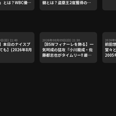
」とは？WBC優勝
髄とは？盗塁王2度獲得の金
ダルを支えた凄腕
子侑司が語る！守備の隙をつ
が登場【P's
く技術【進行：上重聡アナ】
#18】【鴻江理論】
【P's Update #17】
重聡アナ】
日(日) 21:40
2026年08月09日(日) 21:30
2026年
】本日のナイスプ
【BSWフィナーレを飾る】一
前田
も】(2026年8月
気呵成の猛攻『小川龍成・佐
堂々と
藤都志也がタイムリー!! 最後
200
まで集中力を切らさなかった
巳さ
10安打7得点!!』
無傷1
FEAT