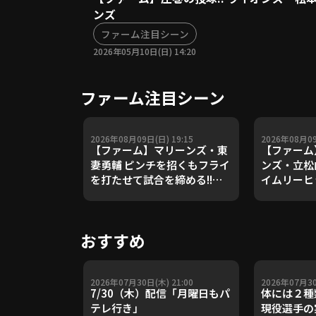
ンズ
ファーム注目シーン
2026年05月10日(日) 14:20
ファーム注目シーン
2026年08月09日(日) 19:15
2026年08月09
【ファーム】マリーンズ・東
【ファーム】
妻勇輔 ピンチを招くもフライ
ンズ・立松
を打たせて試合を締める!!
イムリーヒ
2026年8月9日 千葉ロッテマ
点!! 202
リーンズ 対 読売ジャイアンツ
テマリーン
ンツ
おすすめ
2026年07月30日(木) 21:00
2026年07月30
7/30（木）配信「月曜日もパ
体には２種
テレ行き」
現役選手の