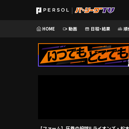
HOME
動画
日程・結果
順
【ファーム】圧巻の投球!! ライオンズ・松本航