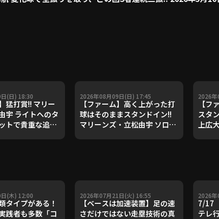
日(日) 18:30
2026年08月09日(日) 17:45
2026年
猛打賞!! マリー
【ファーム】高く上がった打
【フ
由宇 ライトへのタ
球はそのままスタンドイン!!
スタン
ットで貴重な追加
マリーンズ・立松由宇 ソロ
上広大
6年8月9日 千葉ロッ
HRで追加点!! 2026年8月9日
ラン!!
ズ 対 読売ジャイア
千葉ロッテマリーンズ 対 読売
ッテマ
ジャイアンツ
アン
日(木) 12:00
2026年07月21日(火) 16:55
2026年
類タイプがある！
【ベースは加速装置】足の速
7/1
実践者も多数「コ
さだけではない走塁技術の真
テレ