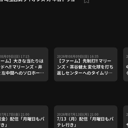
08月09日(日) 17:15
2026年08月09日(日) 16:35
ァーム】大きな当たりは
【ファーム】先制打!! マリー
ドへ!! マリーンズ・井
ンズ・茶谷健太 変化球を打ち
 左中間へのソロホーム
返しセンターへのタイムリー
 2026年8月9日 千葉ロ
ヒット!! 2026年8月9日 千葉
リーンズ 対 読売ジャイ
ロッテマリーンズ 対 読売ジャ
ツ
イアンツ
07月17日(金) 21:00
2026年07月13日(月) 21:00
7（金）配信「月曜日もパ
7/13（月）配信「月曜日もパ
行き」
テレ行き」