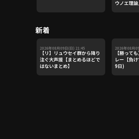
ウノエ理論
や五輪金メ
トレーナー
Update 
新着
【進行：上
2026年08月09日(日) 21:45
2026年08月09
【リ】リュウセイ群から降り
【勝っても
注ぐ大声援【まとめるほどで
レー【負けて
はないまとめ】
9日)