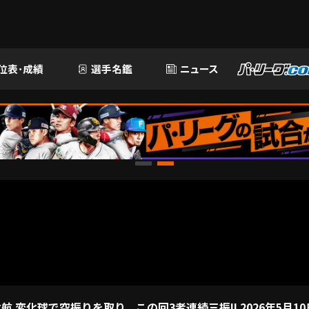
位表･成績
選手名鑑
ニュース
 変化球で空振りを取り、この回3者連続三振!! 2026年5月1