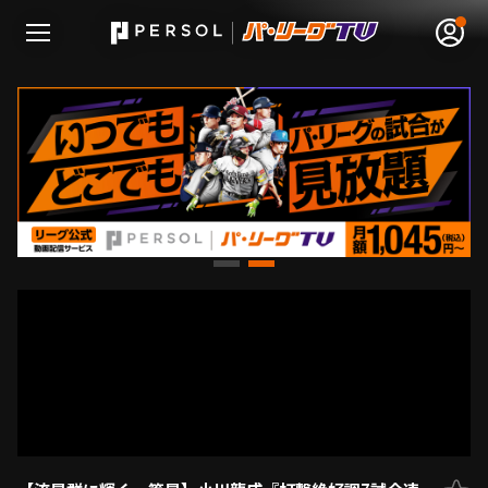
無料アカウント登録
ログイン
HOME
動画
日程･結果
順位表･成績
1軍公式戦
選手名鑑