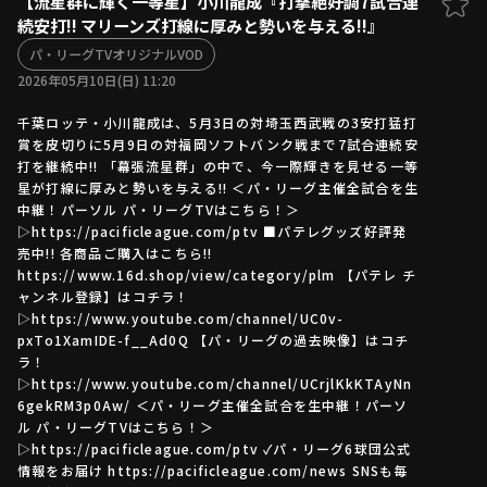
【流星群に輝く一等星】小川龍成『打撃絶好調7試合連
続安打!! マリーンズ打線に厚みと勢いを与える!!』
ファーム東地区
選手名鑑トップ
ニュース
パ・リーグTVオリジナルVOD
北海道日本ハムファイターズ
ファーム中地区
2026年05月10日(日) 11:20
東北楽天ゴールデンイーグルス
ファーム西地区
埼玉西武ライオンズ
千葉ロッテ・小川龍成は、5月3日の対埼玉西武戦の3安打猛打
賞を皮切りに5月9日の対福岡ソフトバンク戦まで7試合連続安
千葉ロッテマリーンズ
設定
交流戦
打を継続中!! 「幕張流星群」の中で、今一際輝きを見せる一等
オリックス・バファローズ
星が打線に厚みと勢いを与える!! ＜パ・リーグ主催全試合を生
福岡ソフトバンクホークス
中継！パーソル パ・リーグTVはこちら！＞
▷https://pacificleague.com/ptv ■パテレグッズ好評発
売中!! 各商品ご購入はこちら!!
https://www.16d.shop/view/category/plm 【パテレ チ
ャンネル登録】はコチラ！
▷https://www.youtube.com/channel/UC0v-
pxTo1XamIDE-f__Ad0Q 【パ・リーグの過去映像】はコチ
ラ！
▷https://www.youtube.com/channel/UCrjlKkKTAyNn
6gekRM3p0Aw/ ＜パ・リーグ主催全試合を生中継！パーソ
ル パ・リーグTVはこちら！＞
▷https://pacificleague.com/ptv ✓パ・リーグ6球団公式
情報をお届け https://pacificleague.com/news SNSも毎