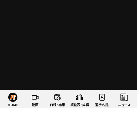
HOME
動画
日程・結果
順位表・成績
選手名鑑
ニュース
特集