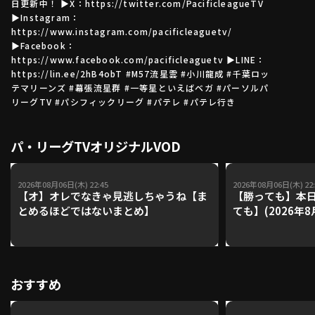
日更新中！ ▶X：https://twitter.com/PacificleagueTV
▶Instagram：
https://www.instagram.com/pacificleaguetv/
▶Facebook：
利用規約
プライバシーポリシー
https://www.facebook.com/pacificleaguetv ▶LINE：
https://lin.ee/2hB4obT #M57流星雲 #小川龍成 #千葉ロッ
運営会社
（別ウィンドウで開く）
よくある質問
テマリーンズ #幕張流星群 #一等星といえばベガ #パーソルパ
リーグTV #パシフィックリーグ #パテレ #パテレ行き
特定商取引法の表示
アルバイト募集
（別ウィンドウで開く
パ・リーグTVオリジナルVOD
動画を検索（選手・チーム・プレー内容…）
2026年08月06日(木) 22:45
2026年08月06日(木) 22:
【オ】オレでなきゃ見逃しちゃうね【ま
【勝っても】本日
とめるほどではないまとめ】
ても】(2026年8
おすすめ