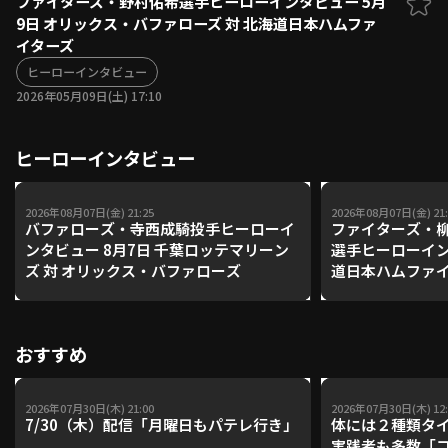
ファイターズ・野村佑希選手ヒーローインタビュー 5月
9日 オリックス・バファローズ 対 北海道日本ハムファ
ファーム東地区
選手名鑑トップ
イターズ
ニュース
北海道日本ハムファイターズ
ファーム中地区
ヒーローインタビュー
東北楽天ゴールデンイーグルス
2026年05月09日(土) 17:10
ファーム西地区
埼玉西武ライオンズ
千葉ロッテマリーンズ
設定
交流戦
ヒーローインタビュー
オリックス・バファローズ
福岡ソフトバンクホークス
2026年08月07日(金) 21:25
2026年08月07日(金) 21:
バファローズ・寺西成騎投手ヒーローイ
ファイターズ・
ンタビュー 8月7日 千葉ロッテマリーン
選手ヒーローイン
ズ 対 オリックス・バファローズ
道日本ハムファイ
ールデンイーグ
おすすめ
2026年07月30日(木) 21:00
2026年07月30日(木) 12:
7/30（木）配信「月曜日もパテレ行き」
体には２種類タ
実践者も多数「