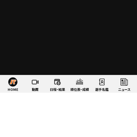
HOME
動画
日程・結果
順位表・成績
選手名鑑
ニュース
特集