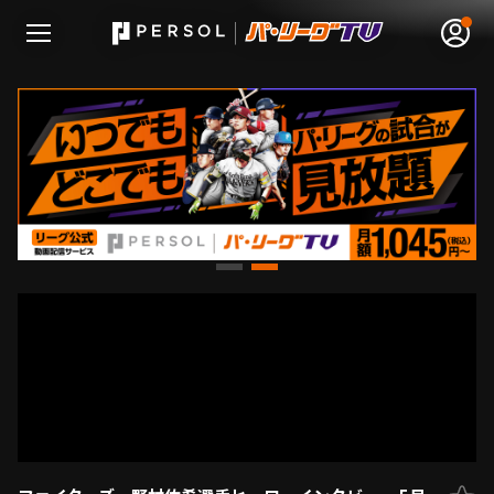
無料アカウント登録
ログイン
HOME
動画
日程･結果
順位表･成績
1軍公式戦
選手名鑑