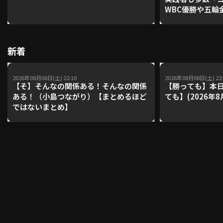
WBC優勝や五輪
レーナーが登場【P'
【鴻江理論】【
利用規約
プライバシーポリシー
新着
運営会社
（別ウィンドウで開く）
よくある質問
2026年08月08日(土) 22:10
2026年08月08日(土) 22:
特定商取引法の表示
アルバイト募集
（別ウィンドウで開く
【そ】そんなの関係ある！そんなの関係
【勝っても】本日
ある！（小島つながり）【まとめるほど
ても】(2026年8
ではないまとめ】
動画を検索（選手・チーム・プレー内容…）