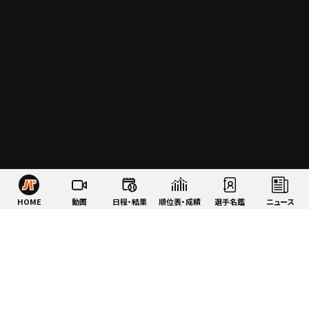
HOME
動画
日程・結果
順位表・成績
選手名鑑
ニュース
特集