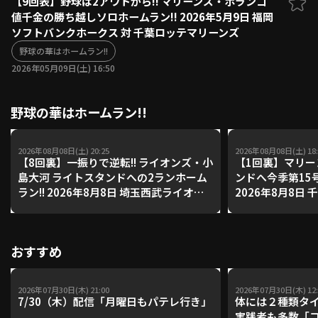
【9回表】野球は2アウトから!! マリーンズ・ポランコ
値千金の勝ち越しソロホームラン!! 2026年5月9日 福岡
ファーム東地区
選手名鑑トップ
ソフトバンクホークス 対 千葉ロッテマリーンズ
ニュース
北海道日本ハムファイターズ
ファーム中地区
野球の華はホームラン!!
東北楽天ゴールデンイーグルス
2026年05月09日(土) 16:50
ファーム西地区
埼玉西武ライオンズ
千葉ロッテマリーンズ
設定
交流戦
野球の華はホームラン!!
オリックス・バファローズ
福岡ソフトバンクホークス
2026年08月08日(土) 20:25
2026年08月08日(土) 18:
【8回裏】一振りで逆転!! ライオンズ・小
【1回裏】マリー
島大河 ライトスタンドへの2ランホーム
ンドへ今季第15号
ラン!! 2026年8月8日 埼玉西武ライオン
2026年8月8日
ズ 対 福岡ソフトバンクホークス
オリックス・バ
おすすめ
2026年07月30日(木) 21:00
2026年07月30日(木) 12:
7/30（木）配信「月曜日もパテレ行き」
体には２種類タ
実践者も多数「