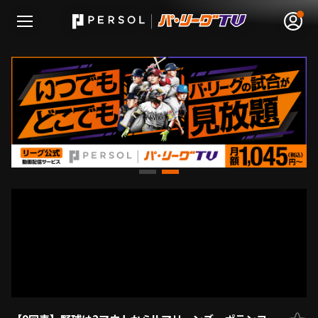
無料アカウント登録
ログイン
HOME
動画
日程･結果
順位表･成績
1軍公式戦
選手名鑑