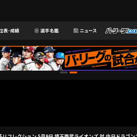
位表･成績
選手名鑑
ニュース
リフレクション 5月9日 埼玉西武ライオンズ 対 中日ドラゴン