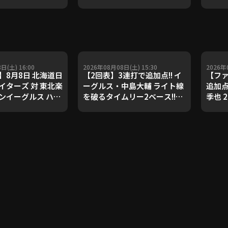
ダルを支えた凄腕
子侑司が語る！守備の隙をつ
が登場【P's
く技術【進行：上重聡アナ】
#18】【鴻江理論】
【P's Update #17】
重聡アナ】
日(土) 16:00
2026年08月08日(土) 15:30
2026年
】8月8日 北海道日
【2回表】3連打で追加点!! イ
【フ
イターズ 対 東北楽
ーグルス・中島大輔 ライト線
追加点
ンイーグルス ハイ
を破るタイムリー2ベース!!
季也 
2026年8月8日 北海道日本ハ
点差を
ムファイターズ 対 東北楽天ゴ
北海
ールデンイーグルス
対 東
ルス