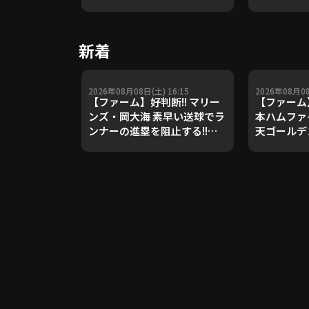
や五輪金メ
トレーナー
Update 
新着
【進行：上
2026年08月08日(土) 16:15
2026年08月08
【ファーム】好判断!! マリー
【ファーム
ンズ・岡大海 素早い送球でラ
本ハムファ
ンナーの進塁を阻止する!!
天ゴールデ
2026年8月8日 千葉ロッテマ
ライト
リーンズ 対 読売ジャイアンツ