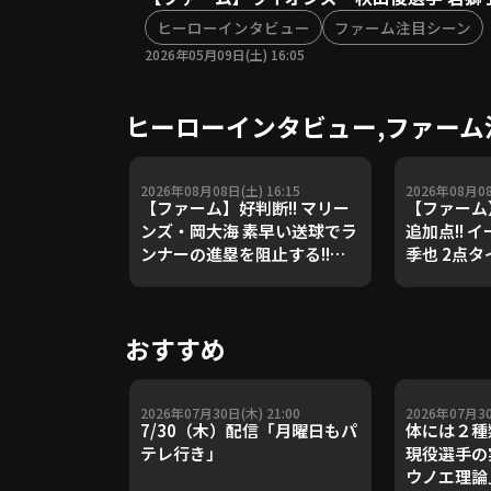
ヒーローインタビュー
ファーム注目シーン
2026年05月09日(土) 16:05
ヒーローインタビュー,ファーム
2026年08月08日(土) 16:15
2026年08月08
【ファーム】好判断!! マリー
【ファーム
ンズ・岡大海 素早い送球でラ
追加点!! 
ンナーの進塁を阻止する!!
季也 2点
2026年8月8日 千葉ロッテマ
点差を広げる!
リーンズ 対 読売ジャイアンツ
北海道日本
対 東北楽
おすすめ
ルス
2026年07月30日(木) 21:00
2026年07月30
7/30（木）配信「月曜日もパ
体には２種
テレ行き」
現役選手の
ウノエ理論