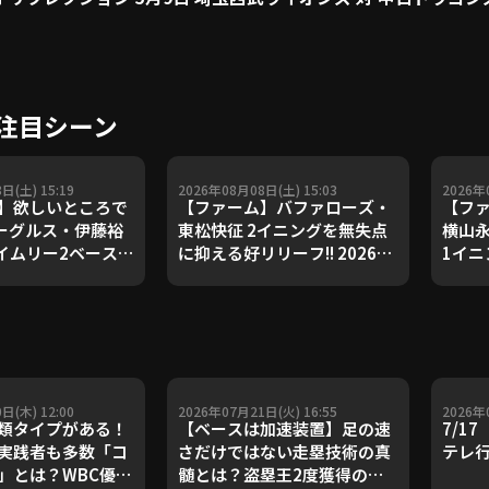
注目シーン
日(土) 15:19
2026年08月08日(土) 15:03
2026年
】欲しいところで
【ファーム】バファローズ・
【フ
イーグルス・伊藤裕
東松快征 2イニングを無失点
横山永
タイムリー2ベースで
に抑える好リリーフ!! 2026年
1イニ
! 2026年8月8日
8月8日 オリックス・バファロ
202
ハムファイターズ
ーズ 対 東京ヤクルトスワロー
ムファ
天ゴールデンイーグ
ズ
ール
日(木) 12:00
2026年07月21日(火) 16:55
2026年
類タイプがある！
【ベースは加速装置】足の速
7/1
実践者も多数「コ
さだけではない走塁技術の真
テレ
」とは？WBC優勝
髄とは？盗塁王2度獲得の金