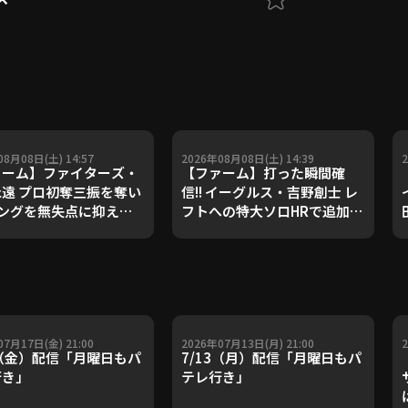
08月08日(土) 14:57
2026年08月08日(土) 14:39
ァーム】ファイターズ・
【ファーム】打った瞬間確
遠 プロ初奪三振を奪い
信!! イーグルス・吉野創士 レ
ングを無失点に抑える!!
フトへの特大ソロHRで追加点
6年8月8日 北海道日本ハ
を挙げる!! 2026年8月8日 北
イターズ 対 東北楽天ゴ
海道日本ハムファイターズ 対
デンイーグルス
東北楽天ゴールデンイーグル
ス
07月17日(金) 21:00
2026年07月13日(月) 21:00
7（金）配信「月曜日もパ
7/13（月）配信「月曜日もパ
行き」
テレ行き」