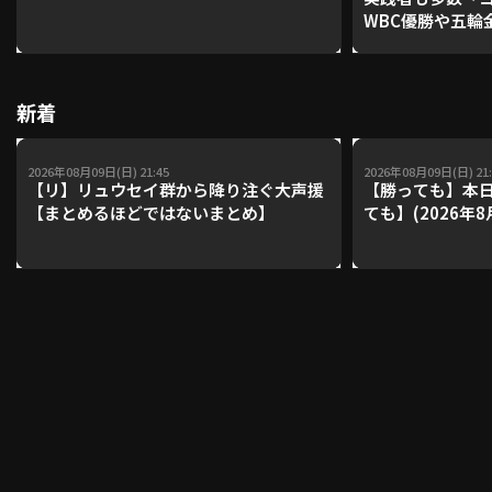
WBC優勝や五輪
レーナーが登場【P'
【鴻江理論】【
利用規約
プライバシーポリシー
新着
運営会社
（別ウィンドウで開く）
よくある質問
2026年08月09日(日) 21:45
2026年08月09日(日) 21:
特定商取引法の表示
アルバイト募集
（別ウィンドウで開く
【リ】リュウセイ群から降り注ぐ大声援
【勝っても】本日
【まとめるほどではないまとめ】
ても】(2026年8
動画を検索（選手・チーム・プレー内容…）