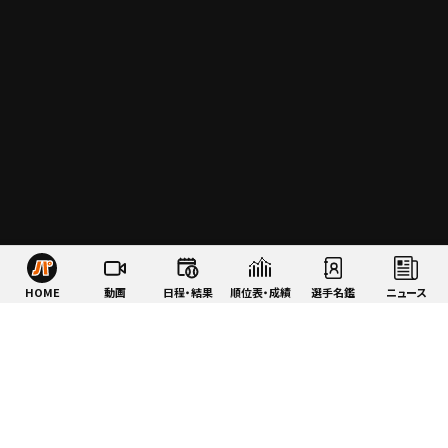
HOME
動画
日程・結果
順位表・成績
選手名鑑
ニュース
特集