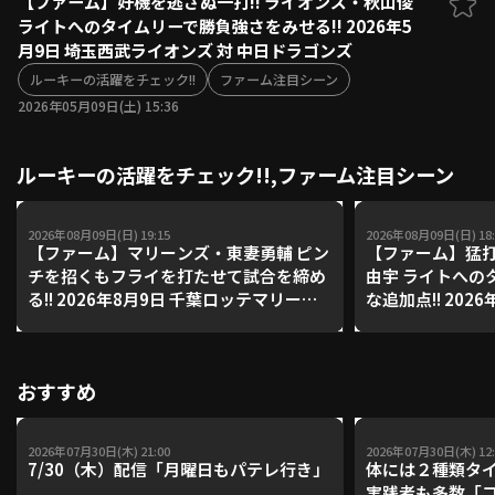
【ファーム】好機を逃さぬ一打!! ライオンズ・秋山俊
ライトへのタイムリーで勝負強さをみせる!! 2026年5
ファーム東地区
選手名鑑トップ
月9日 埼玉西武ライオンズ 対 中日ドラゴンズ
ニュース
北海道日本ハムファイターズ
ファーム中地区
ルーキーの活躍をチェック!!
ファーム注目シーン
東北楽天ゴールデンイーグルス
2026年05月09日(土) 15:36
ファーム西地区
埼玉西武ライオンズ
千葉ロッテマリーンズ
設定
交流戦
ルーキーの活躍をチェック!!,ファーム注目シーン
オリックス・バファローズ
福岡ソフトバンクホークス
2026年08月09日(日) 19:15
2026年08月09日(日) 18:
【ファーム】マリーンズ・東妻勇輔 ピン
【ファーム】猛打
チを招くもフライを打たせて試合を締め
由宇 ライトへの
る!! 2026年8月9日 千葉ロッテマリーン
な追加点!! 202
ズ 対 読売ジャイアンツ
リーンズ 対 読
おすすめ
2026年07月30日(木) 21:00
2026年07月30日(木) 12:
7/30（木）配信「月曜日もパテレ行き」
体には２種類タ
実践者も多数「