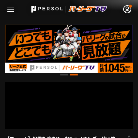
無料アカウント登録
ログイン
HOME
動画
日程･結果
順位表･成績
1軍公式戦
選手名鑑