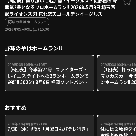
【6回表】振り抜いて追加点!! イーグルス・佐藤直樹 今
季第2号となるソロホームラン!! 2026年5月9日 埼玉西
ファーム東地区
選手名鑑トップ
武ライオンズ 対 東北楽天ゴールデンイーグルス
ニュース
北海道日本ハムファイターズ
ファーム中地区
野球の華はホームラン!!
東北楽天ゴールデンイーグルス
2026年05月09日(土) 15:30
ファーム西地区
埼玉西武ライオンズ
千葉ロッテマリーンズ
設定
交流戦
野球の華はホームラン!!
オリックス・バファローズ
福岡ソフトバンクホークス
2026年08月06日(木) 19:57
2026年08月06日(木) 18:
【6回表】今季第24号!! ファイターズ・
【1回表】打った
レイエス ライトへの2ランホームランで
マッカスカー 今
逆転!! 2026年8月6日 福岡ソフトバンク
ンホームラン!! 2
ホークス 対 北海道日本ハムファイター
ス・バファローズ
ズ
ンイーグルス
おすすめ
2026年07月30日(木) 21:00
2026年07月30日(木) 12:
7/30（木）配信「月曜日もパテレ行き」
体には２種類タ
実践者も多数「