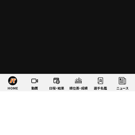
HOME
動画
日程・結果
順位表・成績
選手名鑑
ニュース
特集