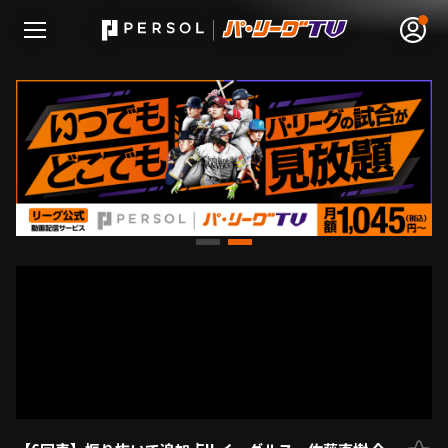
無料アカウント登録
ログイン
HOME
動画
日程･結果
順位表･成績
1軍公式戦
選手名鑑