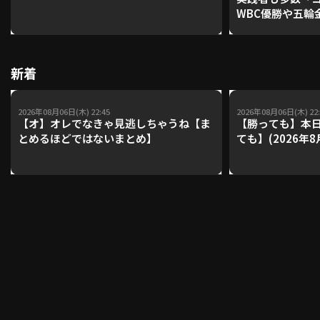
WBC優勝や五輪
レーナーが登場【P'
【鴻江理論】【
利用規約
プライバシーポリシー
新着
運営会社
（別ウィンドウで開く）
よくある質問
2026年08月06日(木) 22:45
2026年08月06日(木) 22:
特定商取引法の表示
アルバイト募集
（別ウィンドウで開く
【オ】オレでなきゃ見逃しちゃうね【ま
【勝っても】本日
とめるほどではないまとめ】
ても】(2026年8
動画を検索（選手・チーム・プレー内容…）