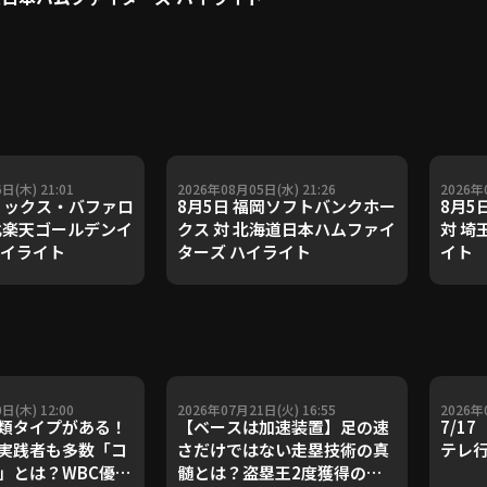
日(木) 21:01
2026年08月05日(水) 21:26
2026年
オリックス・バファロ
8月5日 福岡ソフトバンクホー
8月5
東北楽天ゴールデンイ
クス 対 北海道日本ハムファイ
対 埼
ハイライト
ターズ ハイライト
イト
日(木) 12:00
2026年07月21日(火) 16:55
2026年
類タイプがある！
【ベースは加速装置】足の速
7/1
実践者も多数「コ
さだけではない走塁技術の真
テレ
」とは？WBC優勝
髄とは？盗塁王2度獲得の金