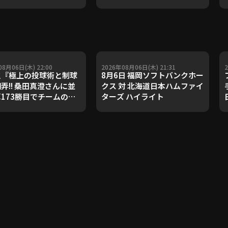
08月06日(木) 22:00
2026年08月06日(木) 21:31
之『極上の投球術と制球
8月6日 福岡ソフトバンクホー
翻弄!! 桑田真澄さんに並
クス 対 北海道日本ハムファイ
算173勝目でチームの連
ターズ ハイライト
!!』《THE FEATURE
ER》