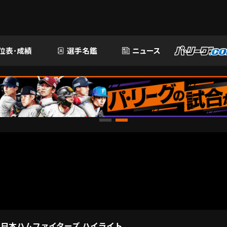
位表･成績
選手名鑑
ニュース
道日本ハムファイターズ ハイライト