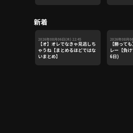
や五輪金メ
トレーナー
Update 
新着
【進行：上
2026年08月06日(木) 22:45
2026年08月06
【オ】オレでなきゃ見逃しち
【勝っても
ゃうね【まとめるほどではな
レー【負けて
いまとめ】
6日)