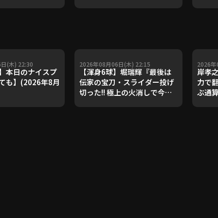
ダルを支えた凄腕
子侑司が語る！守備の隙をつ
が登場【P's
く技術【進行：上重聡アナ】
#18】【鴻江理論】
【P's Update #17】
重聡アナ】
日(木) 22:30
2026年08月06日(木) 22:15
2026年
】本日のナイスプ
【渾身6球】堀瑞輝『最後は
岸孝
も】(2026年8月
伝家の宝刀・スライダー投げ
力で
切った!! 極上の火消しで今季3
ぶ通
勝目!!』
敗止めた
PLAY