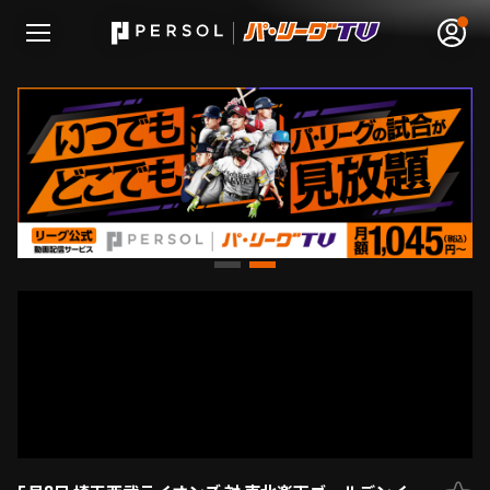
無料アカウント登録
ログイン
HOME
動画
日程･結果
順位表･成績
1軍公式戦
選手名鑑