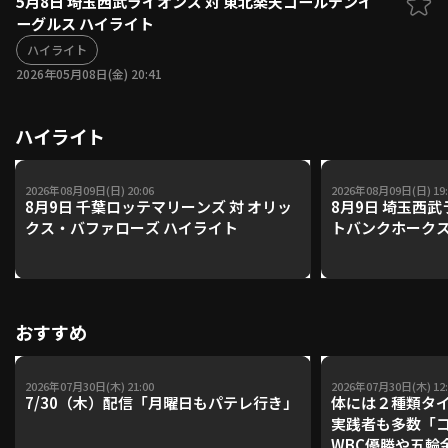
5月8日 埼玉西武ライオンズ 対 東北楽天ゴールデンイ
ーグルス ハイライト
ファーム東地区
選手名鑑トップ
ニュース
ハイライト
北海道日本ハムファイターズ
ファーム中地区
2026年05月08日(金) 20:41
東北楽天ゴールデンイーグルス
ファーム西地区
埼玉西武ライオンズ
ハイライト
千葉ロッテマリーンズ
設定
交流戦
オリックス・バファローズ
福岡ソフトバンクホークス
2026年08月09日(日) 20:06
2026年08月09日(日) 19:
8月9日 千葉ロッテマリーンズ 対 オリッ
8月9日 埼玉西武
クス・バファローズ ハイライト
トバンクホークス
おすすめ
2026年07月30日(木) 21:00
2026年07月30日(木) 12:
7/30（木）配信「月曜日もパテレ行き」
体には２種類タ
実践者も多数「
WBC優勝や五輪