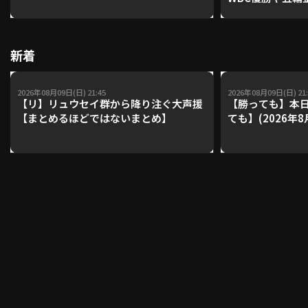
レーナーが登場【P'
【鴻江理論】【
利用規約
プライバシーポリシー
新着
運営会社
（別ウィンドウで開く）
よくある質問
2026年08月09日(日) 21:45
2026年08月09日(日) 21:
【リ】リュウセイ群から降り注ぐ大声援
【勝っても】本日
特定商取引法の表示
アルバイト募集
（別ウィンドウで開く
【まとめるほどではないまとめ】
ても】(2026年8
動画を検索（選手・チーム・プレー内容…）