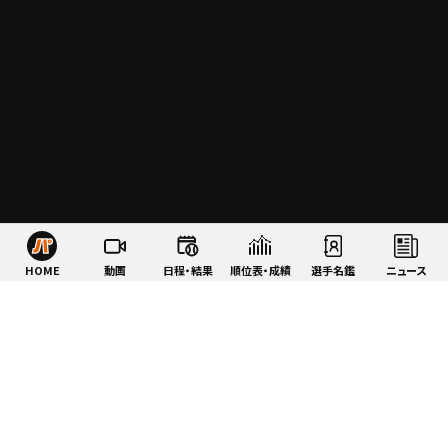
HOME
動画
日程・結果
順位表・成績
選手名鑑
ニュース
特集