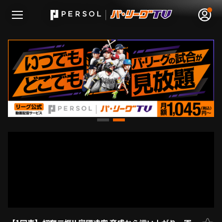
無料アカウント登録
ログイン
HOME
動画
日程･結果
順位表･成績
1軍公式戦
選手名鑑