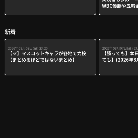
WBC優勝や五輪
レーナーが登場【P'
【鴻江理論】【
利用規約
プライバシーポリシー
新着
運営会社
（別ウィンドウで開く）
よくある質問
2026年08月07日(金) 23:20
2026年08月07日(金) 23:
特定商取引法の表示
アルバイト募集
（別ウィンドウで開く
【マ】マスコットキャラが各地で力投
【勝っても】本日
【まとめるほどではないまとめ】
ても】(2026年8
動画を検索（選手・チーム・プレー内容…）