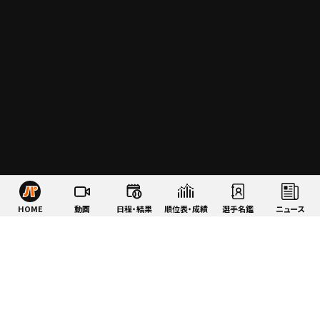
HOME
動画
日程・結果
順位表・成績
選手名鑑
ニュース
特集