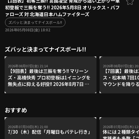
【1回表】初奪三振!! 宮國凌空 育成から這い上がり一軍
初登板で三振を奪う!! 2026年5月8日 オリックス・バフ
ファーム東地区
選手名鑑トップ
ァローズ 対 北海道日本ハムファイターズ
ニュース
北海道日本ハムファイターズ
ファーム中地区
ズバッと決まってナイスボール!!
東北楽天ゴールデンイーグルス
2026年05月08日(金) 18:02
ファーム西地区
埼玉西武ライオンズ
千葉ロッテマリーンズ
設定
交流戦
ズバッと決まってナイスボール!!
オリックス・バファローズ
福岡ソフトバンクホークス
2026年08月07日(金) 21:14
2026年08月07日(金) 20:
【9回表】最後は三振を奪う!! マリーン
【7回裏】最後は3
ズ・高橋快秀 プロ初登板は1イニングを
ス・松本晴 7回1
無失点に抑える好投!! 2026年8月7日 千
マウンドを降りる!!
葉ロッテマリーンズ 対 オリックス・バ
西武ライオンズ 
ファローズ
ークス
おすすめ
2026年07月30日(木) 21:00
2026年07月30日(木) 12:
7/30（木）配信「月曜日もパテレ行き」
体には２種類タ
実践者も多数「