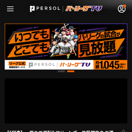
無料アカウント登録
ログイン
HOME
動画
日程･結果
順位表･成績
1軍公式戦
選手名鑑