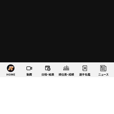
HOME
動画
日程・結果
順位表・成績
選手名鑑
ニュース
特集