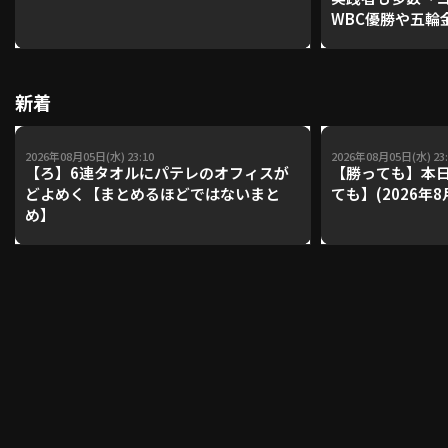
WBC優勝や五輪
レーナーが登場【P'
【鴻江理論】【
利用規約
プライバシーポリシー
新着
運営会社
（別ウィンドウで開く）
よくある質問
2026年08月05日(水) 23:10
2026年08月05日(水) 23:
特定商取引法の表示
アルバイト募集
（別ウィンドウで開く
【ろ】6連タオルにパテレのオフィスが
【勝っても】本日
どよめく【まとめるほどではないまと
ても】(2026年8
め】
動画を検索（選手・チーム・プレー内容…）