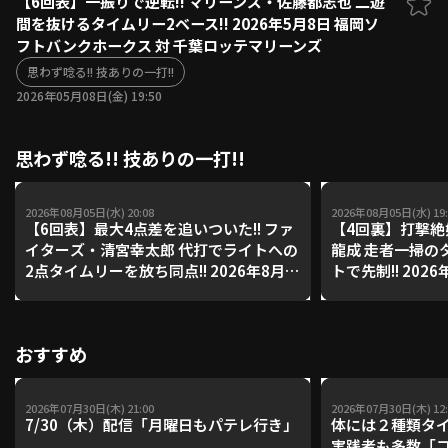
【6回表】一振りで逆転!! マリーンズ・佐藤都志也 二遊
間を抜けるタイムリー2ベース!! 2026年5月8日 福岡ソ
ファーム東地区
選手名鑑トップ
フトバンクホークス 対 千葉ロッテマリーンズ
ニュース
北海道日本ハムファイターズ
ファーム中地区
思わず唸る!! 技ありの一打!!
東北楽天ゴールデンイーグルス
2026年05月08日(金) 19:50
ファーム西地区
埼玉西武ライオンズ
千葉ロッテマリーンズ
設定
交流戦
思わず唸る!! 技ありの一打!!
オリックス・バファローズ
福岡ソフトバンクホークス
2026年08月05日(水) 20:08
2026年08月05日(水) 19:
【6回表】最大4点差を追いついた!! ファ
【4回裏】打撃絶
イターズ・清宮幸太郎 代打でライトへの
龍成 走者一掃の
2点タイムリーを放ち同点!! 2026年8月5
トで先制!! 202
日 福岡ソフトバンクホークス 対 北海道
リーンズ 対 埼
日本ハムファイターズ
おすすめ
2026年07月30日(木) 21:00
2026年07月30日(木) 12:
7/30（木）配信「月曜日もパテレ行き」
体には２種類タ
実践者も多数「