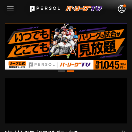
無料アカウント登録
ログイン
HOME
動画
日程･結果
順位表･成績
1軍公式戦
選手名鑑