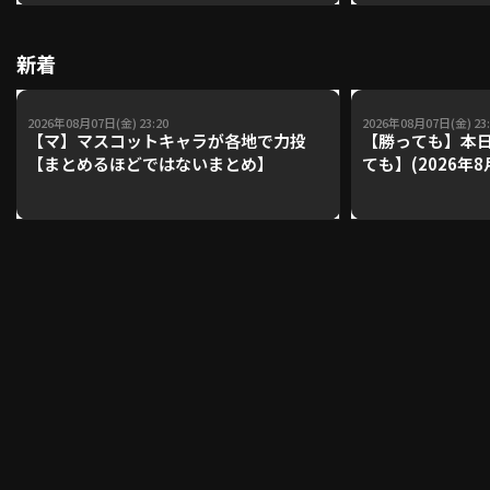
【鴻江理論】【
新着
利用規約
プライバシーポリシー
運営会社
（別ウィンドウで開く）
よくある質問
2026年08月07日(金) 23:20
2026年08月07日(金) 23:
【マ】マスコットキャラが各地で力投
【勝っても】本日
【まとめるほどではないまとめ】
ても】(2026年8
特定商取引法の表示
アルバイト募集
（別ウィンドウで開く
動画を検索（選手・チーム・プレー内容…）