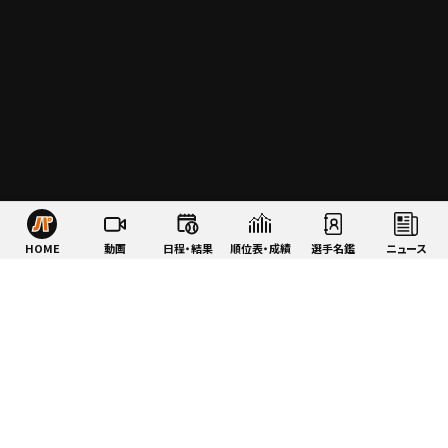
HOME
動画
日程・結果
順位表・成績
選手名鑑
ニュース
特集