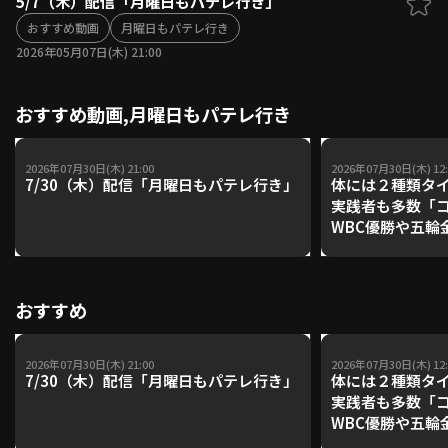
5/7（木）配信「月曜日もパテレ行き」
ファーム東地区
おすすめ動画
月曜日もパテレ行き
選手名鑑トップ
ニュース
2026年05月07日(木) 21:00
北海道日本ハムファイターズ
ファーム中地区
東北楽天ゴールデンイーグルス
ファーム西地区
埼玉西武ライオンズ
おすすめ動画,月曜日もパテレ行き
千葉ロッテマリーンズ
設定
交流戦
オリックス・バファローズ
2026年07月30日(木) 21:00
2026年07月30日(木) 12:
7/30（木）配信「月曜日もパテレ行き」
体には２種類タ
福岡ソフトバンクホークス
実践者も多数「
WBC優勝や五輪
レーナーが登場【P'
【鴻江理論】【
おすすめ
2026年07月30日(木) 21:00
2026年07月30日(木) 12:
7/30（木）配信「月曜日もパテレ行き」
体には２種類タ
実践者も多数「
WBC優勝や五輪
レーナーが登場【P'