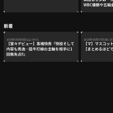
WBC優勝や五輪
レーナーが登場【P'
【鴻江理論】【
利用規約
プライバシーポリシー
新着
運営会社
（別ウィンドウで開く）
よくある質問
2026年08月08日(土) 09:51
2026年08月07日(金) 23:
特定商取引法の表示
アルバイト募集
（別ウィンドウで開く
【堂々デビュー】髙橋快秀『快投そして
【マ】マスコット
内容も秀逸…猛牛打線の主軸を相手に1
【まとめるほど
回無失点!!』
動画を検索（選手・チーム・プレー内容…）