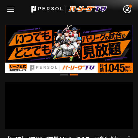
無料アカウント登録
ログイン
HOME
動画
日程･結果
順位表･成績
1軍公式戦
選手名鑑