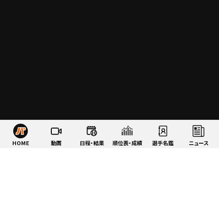
HOME
動画
日程・結果
順位表・成績
選手名鑑
ニュース
特集