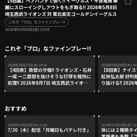
【5回裏】ベアハンドで捌く!! イーグルス・平良竜哉 華
麗にスローイングしアウトをもぎ取る!! 2026年5月8日
ファーム東地区
選手名鑑トップ
埼玉西武ライオンズ 対 東北楽天ゴールデンイーグルス
ニュース
北海道日本ハムファイターズ
ファーム中地区
これぞ「プロ」なファインプレー!!
東北楽天ゴールデンイーグルス
2026年05月08日(金) 19:08
ファーム西地区
埼玉西武ライオンズ
千葉ロッテマリーンズ
設定
交流戦
これぞ「プロ」なファインプレー!!
オリックス・バファローズ
福岡ソフトバンクホークス
2026年08月07日(金) 19:03
2026年08月06日(木) 20:
【4回表】鉄壁の守備!! ライオンズ・石井
【8回表】ナイス
一成 一二塁間を抜けそうな打球を軽快に
紅林弘太郎 好判
処理!! 2026年8月7日 埼玉西武ライオン
り抜ける!! 202
ズ 対 福岡ソフトバンクホークス
バファローズ 対
ーグルス
おすすめ
2026年07月30日(木) 21:00
2026年07月30日(木) 12:
7/30（木）配信「月曜日もパテレ行き」
体には２種類タ
実践者も多数「