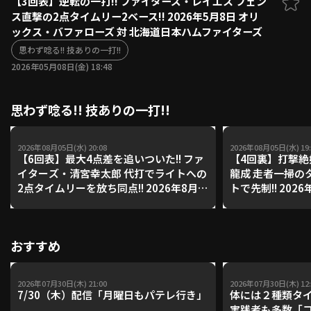
【3回表】逆転の一打!! ファイターズ・レイエス フェン
ス直撃の2点タイムリー2ベース!! 2026年5月8日 オリ
ファーム東地区
選手名鑑トップ
ックス・バファローズ 対 北海道日本ハムファイターズ
ニュース
北海道日本ハムファイターズ
ファーム中地区
思わず唸る!! 技ありの一打!!
東北楽天ゴールデンイーグルス
2026年05月08日(金) 18:48
ファーム西地区
埼玉西武ライオンズ
千葉ロッテマリーンズ
設定
交流戦
思わず唸る!! 技ありの一打!!
オリックス・バファローズ
福岡ソフトバンクホークス
2026年08月05日(水) 20:08
2026年08月05日(水) 19:
【6回表】最大4点差を追いついた!! ファ
【4回裏】打撃絶
イターズ・清宮幸太郎 代打でライトへの
龍成 走者一掃の
2点タイムリーを放ち同点!! 2026年8月5
トで先制!! 202
日 福岡ソフトバンクホークス 対 北海道
リーンズ 対 埼
日本ハムファイターズ
おすすめ
2026年07月30日(木) 21:00
2026年07月30日(木) 12:
7/30（木）配信「月曜日もパテレ行き」
体には２種類タ
実践者も多数「