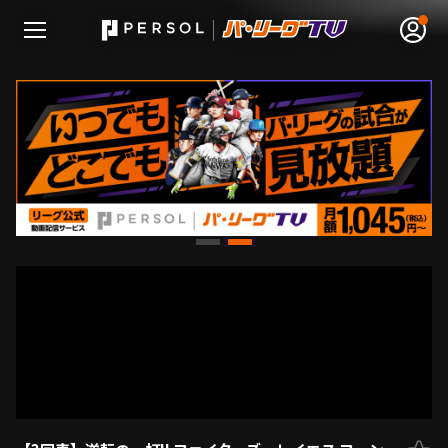
無料アカウント登録
ログイン
HOME
動画
日程･結果
順位表･成績
1軍公式戦
選手名鑑