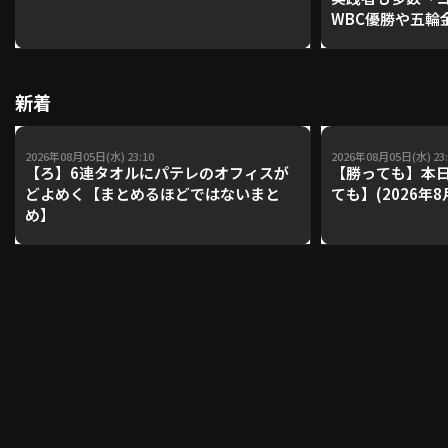
WBC優勝や五輪
レーナーが登場【P'
【鴻江理論】【
利用規約
プライバシーポリシー
新着
運営会社
（別ウィンドウで開く）
よくある質問
2026年08月05日(水) 23:10
2026年08月05日(水) 23:
特定商取引法の表示
アルバイト募集
（別ウィンドウで開く
【ろ】6連タオルにパテレのオフィスが
【勝っても】本日
どよめく【まとめるほどではないまと
ても】(2026年8
め】
動画を検索（選手・チーム・プレー内容…）