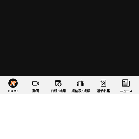
HOME
動画
日程・結果
順位表・成績
選手名鑑
ニュース
特集