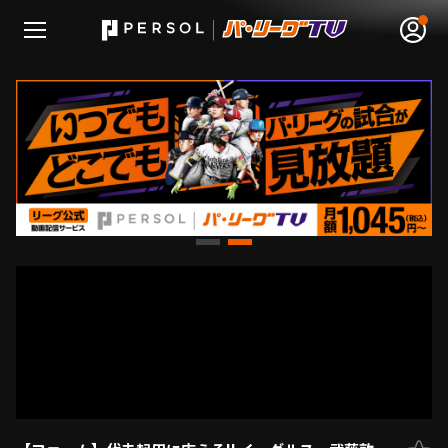
無料アカウント登録
ログイン
HOME
動画
日程･結果
順位表･成績
1軍公式戦
選手名鑑