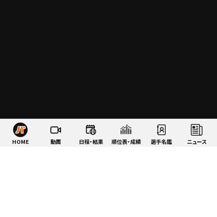
HOME
動画
日程・結果
順位表・成績
選手名鑑
ニュース
特集