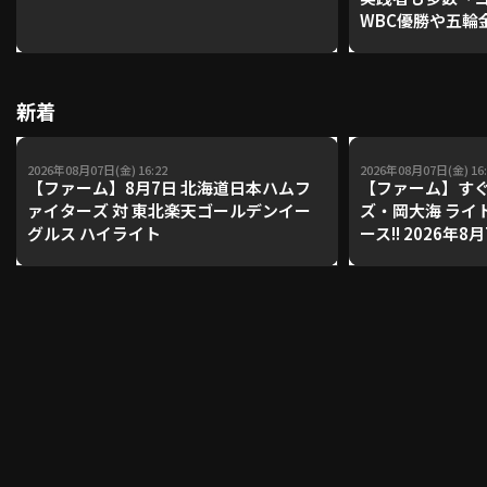
WBC優勝や五輪
レーナーが登場【P'
【鴻江理論】【
利用規約
プライバシーポリシー
新着
運営会社
（別ウィンドウで開く）
よくある質問
2026年08月07日(金) 16:22
2026年08月07日(金) 16:
特定商取引法の表示
アルバイト募集
（別ウィンドウで開く
【ファーム】8月7日 北海道日本ハムフ
【ファーム】すぐ
ァイターズ 対 東北楽天ゴールデンイー
ズ・岡大海 ライ
グルス ハイライト
ース!! 2026年
ンズ 対 読売ジ
動画を検索（選手・チーム・プレー内容…）