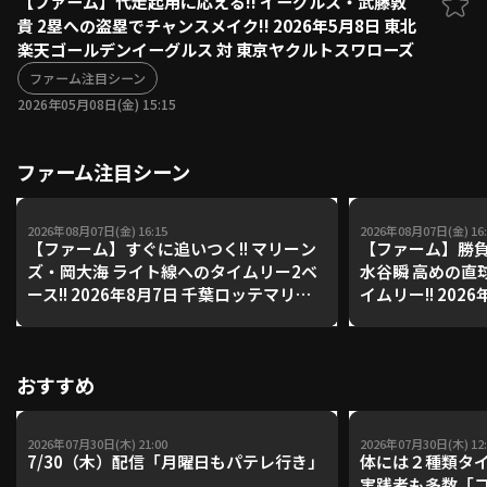
【ファーム】代走起用に応える!! イーグルス・武藤敦
貴 2塁への盗塁でチャンスメイク!! 2026年5月8日 東北
ファーム東地区
選手名鑑トップ
楽天ゴールデンイーグルス 対 東京ヤクルトスワローズ
ニュース
北海道日本ハムファイターズ
ファーム中地区
ファーム注目シーン
東北楽天ゴールデンイーグルス
2026年05月08日(金) 15:15
ファーム西地区
埼玉西武ライオンズ
千葉ロッテマリーンズ
設定
交流戦
ファーム注目シーン
オリックス・バファローズ
福岡ソフトバンクホークス
2026年08月07日(金) 16:15
2026年08月07日(金) 16:
【ファーム】すぐに追いつく!! マリーン
【ファーム】勝負
ズ・岡大海 ライト線へのタイムリー2ベ
水谷瞬 高めの直
ース!! 2026年8月7日 千葉ロッテマリー
イムリー!! 202
ンズ 対 読売ジャイアンツ
ムファイターズ 
イーグルス
おすすめ
2026年07月30日(木) 21:00
2026年07月30日(木) 12:
7/30（木）配信「月曜日もパテレ行き」
体には２種類タ
実践者も多数「