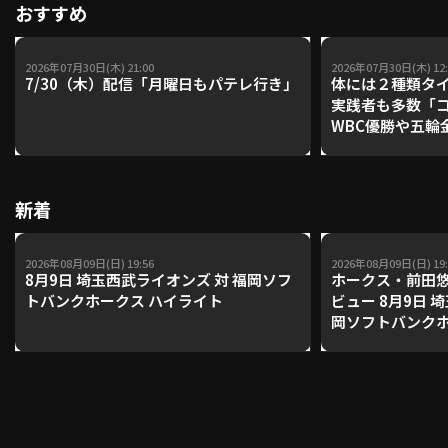
おすすめ
2026年07月30日(木) 21:00
2026年07月30日(木) 12:
7/30（木）配信「月曜日もパテレ行き」
体には２種類タ
実践者も多数「
WBC優勝や五輪
レーナーが登場【P'
【鴻江理論】【
新着
2026年08月09日(日) 19:56
2026年08月09日(日) 19:
8月9日 埼玉西武ライオンズ 対 福岡ソフ
ホークス・前田
トバンクホークス ハイライト
ビュー 8月9日 
岡ソフトバンク