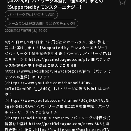
【4/28-5/6】パ・リーグ本塁打「全40弾」まとめ
【Supported by モンスターエナジー】
ファーム東地区
選手名鑑トップ
ニュース
パ・リーグTVオリジナルVOD
北海道日本ハムファイターズ
ファーム中地区
ホームランは野球の華!! まとめてチェック!!
東北楽天ゴールデンイーグルス
2026年05月07日(木) 20:00
ファーム西地区
埼玉西武ライオンズ
千葉ロッテマリーンズ
4月28日から5月6日までに飛び出たホームラン、全40弾を一
設定
交流戦
オリックス・バファローズ
気にお届けします!!【Supported by モンスターエナジー】
＜パ・リーグ主催全試合を生中継！パーソル パ・リーグTVは
福岡ソフトバンクホークス
こちら！＞ ▷https://pacificleague.com/ptv ■パテレグ
ッズ好評発売中!! 各商品ご購入はこちら!!
https://www.16d.shop/view/category/plm 【パテレ チ
ャンネル登録】はコチラ！
▷https://www.youtube.com/channel/UC0v-
pxTo1XamIDE-f__Ad0Q 【パ・リーグの過去映像】はコチ
ラ！
▷https://www.youtube.com/channel/UCrjlKkKTAyNn
6gekRM3p0Aw/ ＜パ・リーグ主催全試合を生中継！パーソ
ル パ・リーグTVはこちら！＞
▷https://pacificleague.com/ptv ✓パ・リーグ6球団公式
情報をお届け https://pacificleague.com/news SNSも毎
日更新中！ ▶X：https://twitter.com/PacificleagueTV