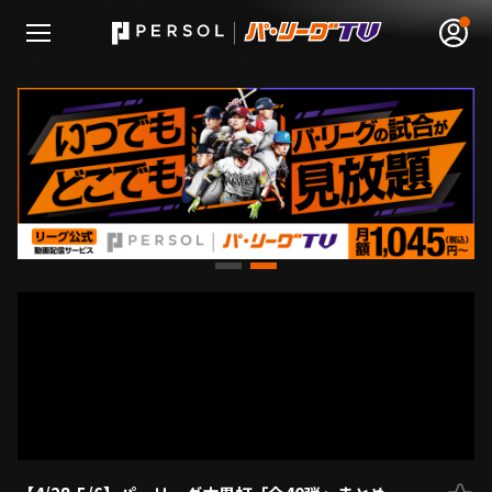
無料アカウント登録
ログイン
HOME
動画
日程･結果
順位表･成績
1軍公式戦
選手名鑑