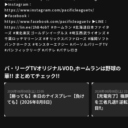
▶Instagram：
https://www.instagram.com/pacificleaguetv/
▶Facebook：
利用規約
プライバシーポリシー
https://www.facebook.com/pacificleaguetv ▶LINE：
https://lin.ee/2hB4obT #ホームラン #北海道日本ファイタ
運営会社
（別ウィンドウで開く）
よくある質問
ーズ #東北楽天ゴールデンイーグルス #埼玉西武ライオンズ #
千葉ロッテマリーンズ #オリックスバファローズ #福岡ソフト
バンクホークス #モンスターエナジー #パーソルパリーグTV
特定商取引法の表示
アルバイト募集
（別ウィンドウで開く
#パシフィックリーグ #パテレ #パテレ行き
パ・リーグTVオリジナルVOD,ホームランは野球の
動画を検索（選手・チーム・プレー内容…）
華!! まとめてチェック!!
2026年08月08日(土) 22:05
2026年08月08日(土) 22:
【勝っても】本日のナイスプレー【負け
【充電完了】篠原
ても】(2026年8月8日)
を三者凡退!! 逆
目!!』