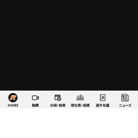
HOME
動画
日程・結果
順位表・成績
選手名鑑
ニュース
特集