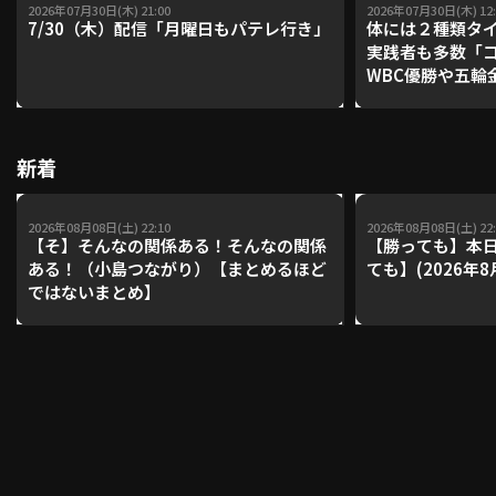
2026年07月30日(木) 21:00
2026年07月30日(木) 12:
7/30（木）配信「月曜日もパテレ行き」
体には２種類タ
実践者も多数「
WBC優勝や五輪
利用規約
プライバシーポリシー
レーナーが登場【P'
【鴻江理論】【
運営会社
（別ウィンドウで開く）
よくある質問
新着
特定商取引法の表示
アルバイト募集
（別ウィンドウで開く
2026年08月08日(土) 22:10
2026年08月08日(土) 22:
【そ】そんなの関係ある！そんなの関係
【勝っても】本日
動画を検索（選手・チーム・プレー内容…）
ある！（小島つながり）【まとめるほど
ても】(2026年8
ではないまとめ】