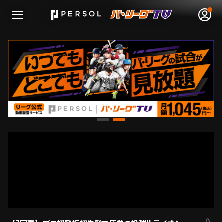
無料アカウント登録
ログイン
HOME
動画
日程･結果
順位表･成績
1軍公式戦
選手名鑑