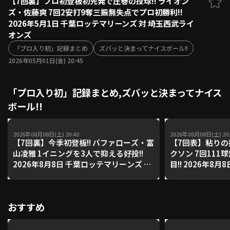
【7回裏】プロ初登板初先発で圧巻の投球!! ライオン
ズ・佐藤爽 7回2安打9奪三振無失点でプロ初勝利!!
ファーム東地区
選手名鑑トップ
2026年5月1日 千葉ロッテマリーンズ 対 埼玉西武ライ
ニュース
北海道日本ハムファイターズ
オンズ
ファーム中地区
東北楽天ゴールデンイーグルス
「プロ入り初」記録まとめ
ズバッと決まってナイスボール!!
ファーム西地区
埼玉西武ライオンズ
2026年05月01日(金) 20:45
千葉ロッテマリーンズ
設定
交流戦
オリックス・バファローズ
「プロ入り初」記録まとめ,ズバッと決まってナイス
福岡ソフトバンクホークス
ボール!!
2026年08月08日(土) 20:40
2026年08月08日(土) 20:
【7回裏】今季初登板!! バファローズ・富
【7回表】粘りの
山凌雅 1イニングを3人で抑える好投!!
クソン 7回111
2026年8月8日 千葉ロッテマリーンズ 対
目!! 2026年8
オリックス・バファローズ
ズ 対 オリック
おすすめ