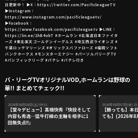
日更新中！ ▶X：https://twitter.com/PacificleagueTV
▶Instagram：
https://www.instagram.com/pacificleaguetv/
利用規約
プライバシーポリシー
▶Facebook：
https://www.facebook.com/pacificleaguetv ▶LINE：
運営会社
（別ウィンドウで開く）
よくある質問
https://lin.ee/2hB4obT #ホームラン #北海道日本ファイタ
ーズ #東北楽天ゴールデンイーグルス #埼玉西武ライオンズ #
千葉ロッテマリーンズ #オリックスバファローズ #福岡ソフト
特定商取引法の表示
アルバイト募集
（別ウィンドウで開く
バンクホークス #モンスターエナジー #パーソルパリーグTV
#パシフィックリーグ #パテレ #パテレ行き
動画を検索（選手・チーム・プレー内容…）
パ・リーグTVオリジナルVOD,ホームランは野球の
華!! まとめてチェック!!
2026年08月08日(土) 09:51
2026年08月07日(金) 23:
【堂々デビュー】髙橋快秀『快投そして
【勝っても】本日
内容も秀逸…猛牛打線の主軸を相手に1
ても】(2026年8
回無失点!!』