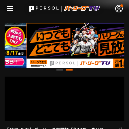
無料アカウント登録
ログイン
HOME
動画
日程･結果
順位表･成績
1軍公式戦
選手名鑑