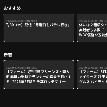
おすすめ
2026年07月30日(木) 21:00
2026年07月30日(木) 12:
7/30（木）配信「月曜日もパテレ行き」
体には２種類タ
実践者も多数「
WBC優勝や五輪
レーナーが登場【P'
【鴻江理論】【
新着
2026年08月08日(土) 16:15
2026年08月08日(土) 16:
【ファーム】好判断!! マリーンズ・岡大
【ファーム】8月
海 素早い送球でランナーの進塁を阻止す
ァイターズ 対 
る!! 2026年8月8日 千葉ロッテマリーン
グルス ハイライ
ズ 対 読売ジャイアンツ