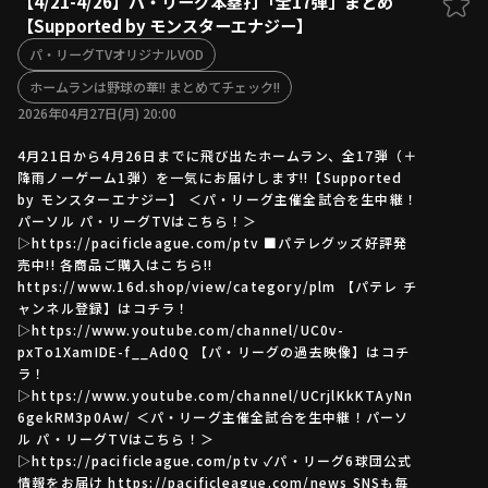
【4/21-4/26】パ・リーグ本塁打「全17弾」まとめ
【Supported by モンスターエナジー】
ファーム東地区
選手名鑑トップ
ニュース
パ・リーグTVオリジナルVOD
北海道日本ハムファイターズ
ファーム中地区
ホームランは野球の華!! まとめてチェック!!
東北楽天ゴールデンイーグルス
2026年04月27日(月) 20:00
ファーム西地区
埼玉西武ライオンズ
千葉ロッテマリーンズ
4月21日から4月26日までに飛び出たホームラン、全17弾（＋
設定
交流戦
オリックス・バファローズ
降雨ノーゲーム1弾）を一気にお届けします!!【Supported
by モンスターエナジー】 ＜パ・リーグ主催全試合を生中継！
福岡ソフトバンクホークス
パーソル パ・リーグTVはこちら！＞
▷https://pacificleague.com/ptv ■パテレグッズ好評発
売中!! 各商品ご購入はこちら!!
https://www.16d.shop/view/category/plm 【パテレ チ
ャンネル登録】はコチラ！
▷https://www.youtube.com/channel/UC0v-
pxTo1XamIDE-f__Ad0Q 【パ・リーグの過去映像】はコチ
ラ！
▷https://www.youtube.com/channel/UCrjlKkKTAyNn
6gekRM3p0Aw/ ＜パ・リーグ主催全試合を生中継！パーソ
ル パ・リーグTVはこちら！＞
▷https://pacificleague.com/ptv ✓パ・リーグ6球団公式
情報をお届け https://pacificleague.com/news SNSも毎