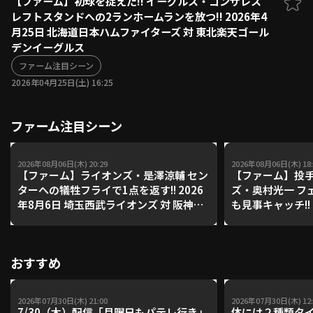
【ファーム】初球を捉えた!! イーグルス・ゴンザレス
レフトスタンドへの2ランホームランを放つ!! 2026年4
ファーム東地区
選手名鑑トップ
月25日 北海道日本ハムファイターズ 対 東北楽天ゴール
ニュース
北海道日本ハムファイターズ
デンイーグルス
ファーム中地区
東北楽天ゴールデンイーグルス
ファーム注目シーン
ファーム西地区
埼玉西武ライオンズ
2026年04月25日(土) 16:25
千葉ロッテマリーンズ
設定
交流戦
オリックス・バファローズ
ファーム注目シーン
福岡ソフトバンクホークス
2026年08月06日(木) 20:29
2026年08月06日(木) 18:
【ファーム】ライオンズ・是澤涼輔 セン
【ファーム】投手
ターへの犠牲フライで1点を返す!! 2026
ズ・奥村光一 フ
年8月6日 埼玉西武ライオンズ 対 阪神タ
も見事キャッチ!! 
イガース
武ライオンズ 対
おすすめ
2026年07月30日(木) 21:00
2026年07月30日(木) 12:
7/30（木）配信「月曜日もパテレ行き」
体には２種類タ