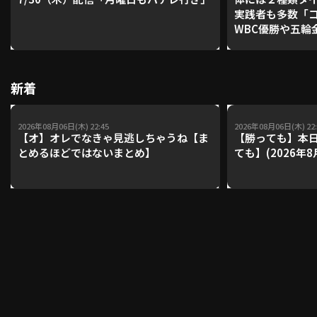
実践者も多数「
WBC優勝や五輪
レーナーが登場【P'
利用規約
プライバシーポリシー
【鴻江理論】【
運営会社
（別ウィンドウで開く）
よくある質問
新着
特定商取引法の表示
アルバイト募集
（別ウィンドウで開く
2026年08月06日(木) 22:45
2026年08月06日(木) 22:
【オ】オレでなきゃ見逃しちゃうね【ま
【勝っても】本日
とめるほどではないまとめ】
ても】(2026年8
動画を検索（選手・チーム・プレー内容…）