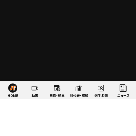
HOME
動画
日程・結果
順位表・成績
選手名鑑
ニュース
特集