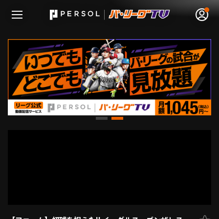
無料アカウント登録
ログイン
HOME
動画
日程･結果
順位表･成績
1軍公式戦
選手名鑑