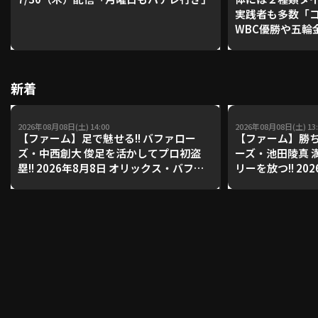
実践者も多数「
WBC優勝や五輪
レーナーが登場【P'
利用規約
プライバシーポリシー
【鴻江理論】【
運営会社
（別ウィンドウで開く）
よくある質問
新着
特定商取引法の表示
アルバイト募集
（別ウィンドウで開く
2026年08月08日(土) 14:00
2026年08月08日(土) 13:
【ファーム】足で魅せる!! バファロー
【ファーム】勝ち
ズ・中西創大 俊足を活かしてプロ初盗
ーズ・池田陵真 
塁!! 2026年8月8日 オリックス・バファ
リーを放つ!! 20
動画を検索（選手・チーム・プレー内容…）
ローズ 対 東京ヤクルトスワローズ
ス・バファローズ
ローズ