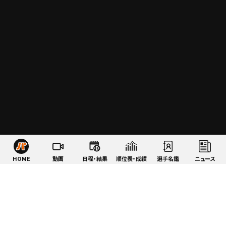
HOME
動画
日程・結果
順位表・成績
選手名鑑
ニュース
特集