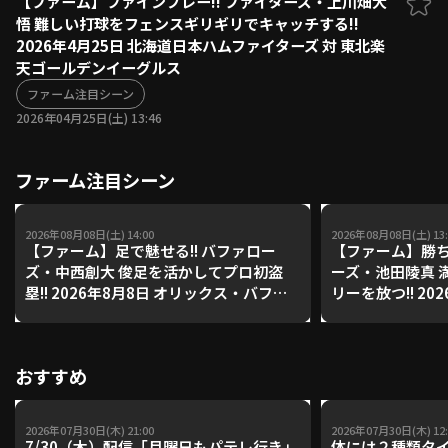
【ファーム】ファインプレー!! ファイターズ・上川畑大
悟 難しい打球をフェンスギリギリでキャッチする!!
ファーム東地区
選手名鑑トップ
2026年4月25日 北海道日本ハムファイターズ 対 東北楽
ニュース
北海道日本ハムファイターズ
天ゴールデンイーグルス
ファーム中地区
東北楽天ゴールデンイーグルス
ファーム注目シーン
ファーム西地区
埼玉西武ライオンズ
2026年04月25日(土) 13:46
千葉ロッテマリーンズ
設定
交流戦
オリックス・バファローズ
ファーム注目シーン
福岡ソフトバンクホークス
2026年08月08日(土) 14:00
2026年08月08日(土) 13:
【ファーム】足で魅せる!! バファロー
【ファーム】勝ち
ズ・中西創大 俊足を活かしてプロ初盗
ーズ・池田陵真 
塁!! 2026年8月8日 オリックス・バファ
リーを放つ!! 20
ローズ 対 東京ヤクルトスワローズ
ス・バファローズ
ローズ
おすすめ
2026年07月30日(木) 21:00
2026年07月30日(木) 12:
7/30（木）配信「月曜日もパテレ行き」
体には２種類タ