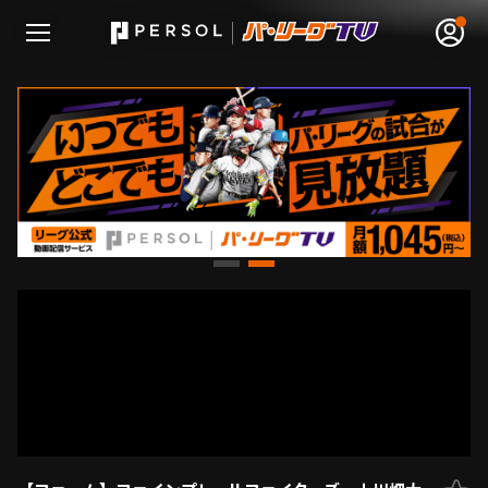
無料アカウント登録
ログイン
HOME
動画
日程･結果
順位表･成績
1軍公式戦
選手名鑑