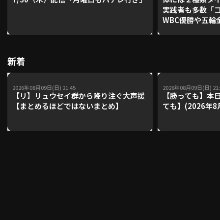
実践者も多数「
WBC優勝や五輪
レーナーが登場【P'
利用規約
プライバシーポリシー
【鴻江理論】【
運営会社
（別ウィンドウで開く）
よくある質問
新着
特定商取引法の表示
アルバイト募集
（別ウィンドウで開く
2026年08月09日(日) 21:45
2026年08月09日(日) 21:
【リ】リュウセイ群から降り注ぐ大声援
【勝っても】本日
【まとめるほどではないまとめ】
ても】(2026年8
動画を検索（選手・チーム・プレー内容…）