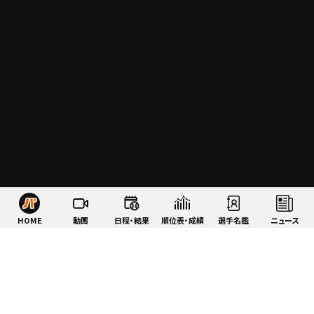
HOME
動画
日程・結果
順位表・成績
選手名鑑
ニュース
特集