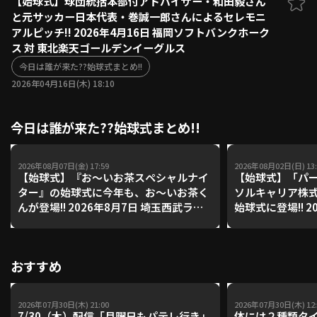
【始球式】球団統括本部付アドバイザー・和田毅さん
と元サッカー日本代表・巻誠一郎さんによるセレモニ
ファーム東地区
選手名鑑トップ
アルピッチ!! 2026年4月16日 福岡ソフトバンクホーク
ニュース
北海道日本ハムファイターズ
ス 対 東北楽天ゴールデンイーグルス
ファーム中地区
東北楽天ゴールデンイーグルス
今日は誰が来た??始球式まとめ!!
ファーム西地区
埼玉西武ライオンズ
2026年04月16日(木) 18:10
千葉ロッテマリーンズ
設定
交流戦
オリックス・バファローズ
今日は誰が来た??始球式まとめ!!
福岡ソフトバンクホークス
2026年08月07日(金) 17:59
2026年08月02日(日) 13:
【始球式】『お～いお茶スペシャルナイ
【始球式】「パー
ター』の始球式に今年も、お～いお茶く
ソルキャリア株
んが登場!! 2026年8月7日 埼玉西武ライ
始球式に登場!! 2026年8月2日 北海道日
オンズ 対 福岡ソフトバンクホークス
本ハムファイター
ーンズ
おすすめ
2026年07月30日(木) 21:00
2026年07月30日(木) 12:
7/30（木）配信「月曜日もパテレ行き」
体には２種類タ