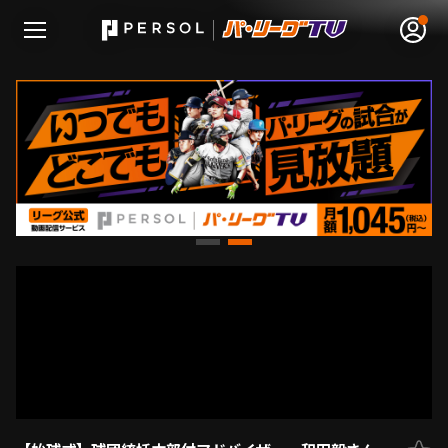
無料アカウント登録
ログイン
HOME
動画
日程･結果
順位表･成績
1軍公式戦
選手名鑑