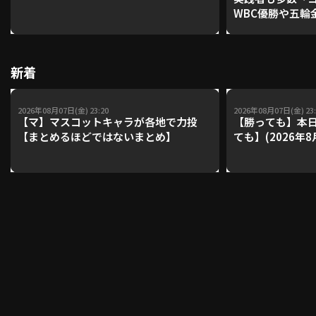
WBC優勝や五輪
レーナーが登場【P'
【鴻江理論】【
利用規約
プライバシーポリシー
新着
運営会社
（別ウィンドウで開く）
よくある質問
2026年08月07日(金) 23:20
2026年08月07日(金) 23:
特定商取引法の表示
アルバイト募集
（別ウィンドウで開く
【マ】マスコットキャラが各地で力投
【勝っても】本日
【まとめるほどではないまとめ】
ても】(2026年8
動画を検索（選手・チーム・プレー内容…）