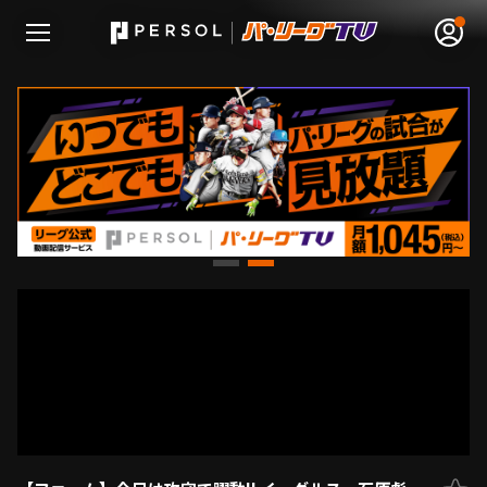
無料アカウント登録
ログイン
HOME
動画
日程･結果
順位表･成績
1軍公式戦
選手名鑑