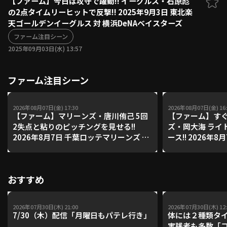
【ファーム】今日は攻守で躍動!! イーグルス・石原彪
の2点タイムリーヒットで反撃!! 2025年9月3日 東北楽
ファーム東地区
選手名鑑トップ
天ゴールデンイーグルス 対 横浜DeNAベイスターズ
ニュース
北海道日本ハムファイターズ
ファーム中地区
ファーム注目シーン
東北楽天ゴールデンイーグルス
2025年09月03日(水) 13:57
ファーム西地区
埼玉西武ライオンズ
千葉ロッテマリーンズ
設定
交流戦
ファーム注目シーン
オリックス・バファローズ
福岡ソフトバンクホークス
2026年08月07日(金) 17:30
2026年08月07日(金) 16:
【ファーム】マリーンズ・唐川侑己 5回
【ファーム】すぐ
2失点と粘りのピッチングを見せる!!
ズ・岡大海 ライ
2026年8月7日 千葉ロッテマリーンズ 対
ース!! 2026年
読売ジャイアンツ
ンズ 対 読売ジ
おすすめ
2026年07月30日(木) 21:00
2026年07月30日(木) 12:
7/30（木）配信「月曜日もパテレ行き」
体には２種類タ
実践者も多数「