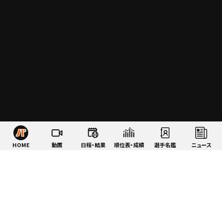
HOME
動画
日程・結果
順位表・成績
選手名鑑
ニュース
特集