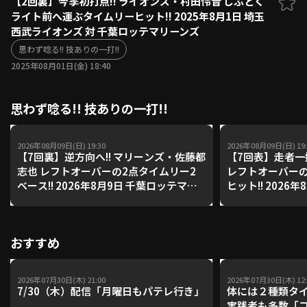
【2回裏】今季初打点!! ライオンズ・村田怜音 しぶとく
ライト前へ運ぶタイムリーヒット!! 2025年8月1日 埼玉
ファーム東地区
選手名鑑トップ
西武ライオンズ 対 千葉ロッテマリーンズ
ニュース
北海道日本ハムファイターズ
ファーム中地区
思わず唸る!! 技ありの一打!!
東北楽天ゴールデンイーグルス
2025年08月01日(金) 18:40
ファーム西地区
埼玉西武ライオンズ
千葉ロッテマリーンズ
設定
交流戦
思わず唸る!! 技ありの一打!!
オリックス・バファローズ
福岡ソフトバンクホークス
2026年08月09日(日) 19:30
2026年08月09日(日) 19:
【7回裏】逆方向へ!! マリーンズ・佐藤都
【7回表】走者一
志也 レフトオーバーの2点タイムリー2
レフトオーバーの
ベース!! 2026年8月9日 千葉ロッテマリ
ヒット!! 2026
ーンズ 対 オリックス・バファローズ
ンズ 対 福岡ソ
おすすめ
2026年07月30日(木) 21:00
2026年07月30日(木) 12:
7/30（木）配信「月曜日もパテレ行き」
体には２種類タ
実践者も多数「