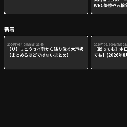
WBC優勝や五輪
レーナーが登場【P'
【鴻江理論】【
利用規約
プライバシーポリシー
新着
運営会社
（別ウィンドウで開く）
よくある質問
2026年08月09日(日) 21:45
2026年08月09日(日) 21:
特定商取引法の表示
アルバイト募集
（別ウィンドウで開く
【リ】リュウセイ群から降り注ぐ大声援
【勝っても】本日
【まとめるほどではないまとめ】
ても】(2026年8
動画を検索（選手・チーム・プレー内容…）