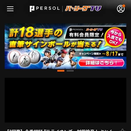
無料アカウント登録
ログイン
HOME
動画
日程･結果
順位表･成績
1軍公式戦
選手名鑑