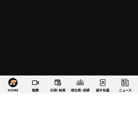
HOME
動画
日程・結果
順位表・成績
選手名鑑
ニュース
特集