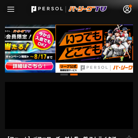
無料アカウント登録
ログイン
HOME
動画
日程･結果
順位表･成績
1軍公式戦
選手名鑑