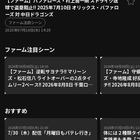
【ファーム】バファローズ・村上喬一朗 ストライク送
球で盗塁阻止!! 2025年7月10日 オリックス・バファロ
ファーム東地区
選手名鑑トップ
ーズ 対 中日ドラゴンズ
ニュース
北海道日本ハムファイターズ
ファーム中地区
ファーム注目シーン
東北楽天ゴールデンイーグルス
2025年07月10日(木) 14:29
ファーム西地区
埼玉西武ライオンズ
千葉ロッテマリーンズ
設定
交流戦
ファーム注目シーン
オリックス・バファローズ
福岡ソフトバンクホークス
2026年08月08日(土) 18:30
2026年08月08日(土) 17:
【ファーム】逆転サヨナラ!! マリーン
【ファーム】守備
ズ・松石信八 ライトオーバーの2点タイ
ズ・寺地隆成 好
ムリー2ベース!! 2026年8月8日 千葉ロッ
チ!! 2026年8
テマリーンズ 対 読売ジャイアンツ
ズ 対 読売ジャイ
おすすめ
2026年07月30日(木) 21:00
2026年07月30日(木) 12:
7/30（木）配信「月曜日もパテレ行き」
体には２種類タ
実践者も多数「