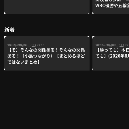
WBC優勝や五輪
レーナーが登場【P'
【鴻江理論】【
利用規約
プライバシーポリシー
新着
運営会社
（別ウィンドウで開く）
よくある質問
2026年08月08日(土) 22:10
2026年08月08日(土) 22:
特定商取引法の表示
アルバイト募集
（別ウィンドウで開く
【そ】そんなの関係ある！そんなの関係
【勝っても】本日
ある！（小島つながり）【まとめるほど
ても】(2026年8
ではないまとめ】
動画を検索（選手・チーム・プレー内容…）