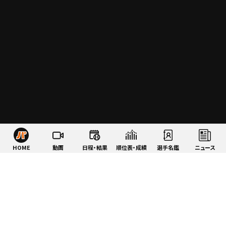
HOME
動画
日程・結果
順位表・成績
選手名鑑
ニュース
特集