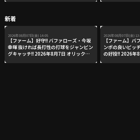
【鴻江理論】【
新着
利用規約
プライバシーポリシー
運営会社
（別ウィンドウで開く）
よくある質問
2026年08月07日(金) 14:05
2026年08月07日(金) 13:
【ファーム】好守!! バファローズ・今坂
【ファーム】バフ
幸暉 抜ければ長打性の打球をジャンピン
ンポの良いピッ
特定商取引法の表示
アルバイト募集
（別ウィンドウで開く
グキャッチ!! 2026年8月7日 オリック
の好投!! 2026
ス・バファローズ 対 東京ヤクルトスワ
ファローズ 対 
ローズ
動画を検索（選手・チーム・プレー内容…）