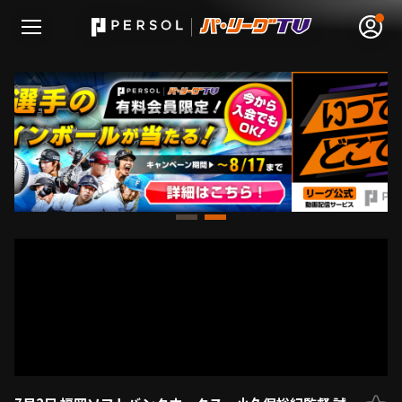
無料アカウント登録
ログイン
HOME
動画
日程･結果
順位表･成績
1軍公式戦
選手名鑑