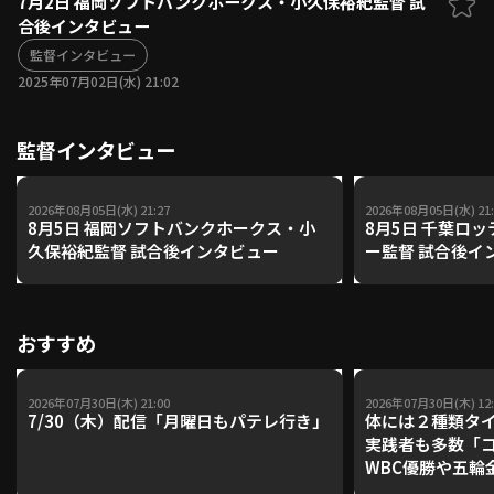
7月2日 福岡ソフトバンクホークス・小久保裕紀監督 試
合後インタビュー
ファーム東地区
選手名鑑トップ
ニュース
監督インタビュー
北海道日本ハムファイターズ
ファーム中地区
2025年07月02日(水) 21:02
東北楽天ゴールデンイーグルス
ファーム西地区
埼玉西武ライオンズ
監督インタビュー
千葉ロッテマリーンズ
設定
交流戦
オリックス・バファローズ
福岡ソフトバンクホークス
2026年08月05日(水) 21:27
2026年08月05日(水) 21:
8月5日 福岡ソフトバンクホークス・小
8月5日 千葉ロ
久保裕紀監督 試合後インタビュー
ー監督 試合後イ
おすすめ
2026年07月30日(木) 21:00
2026年07月30日(木) 12:
7/30（木）配信「月曜日もパテレ行き」
体には２種類タ
実践者も多数「
WBC優勝や五輪
レーナーが登場【P'