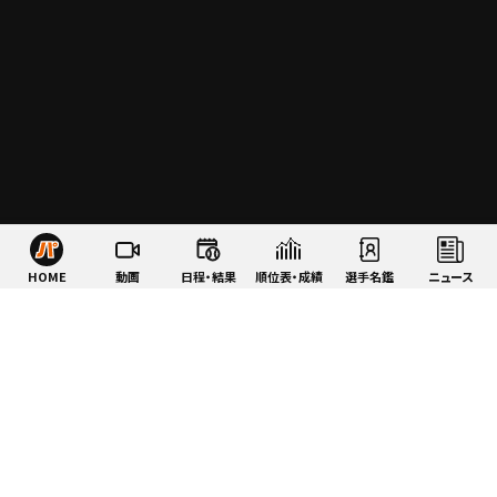
HOME
動画
日程・結果
順位表・成績
選手名鑑
ニュース
特集