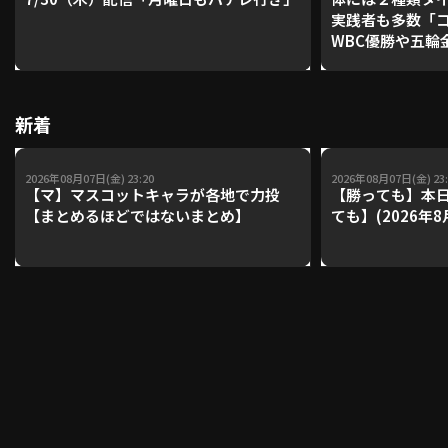
実践者も多数「
WBC優勝や五輪
レーナーが登場【P'
利用規約
プライバシーポリシー
【鴻江理論】【
運営会社
（別ウィンドウで開く）
よくある質問
新着
特定商取引法の表示
アルバイト募集
（別ウィンドウで開く
2026年08月07日(金) 23:20
2026年08月07日(金) 23:
【マ】マスコットキャラが各地で力投
【勝っても】本日
【まとめるほどではないまとめ】
ても】(2026年8
動画を検索（選手・チーム・プレー内容…）