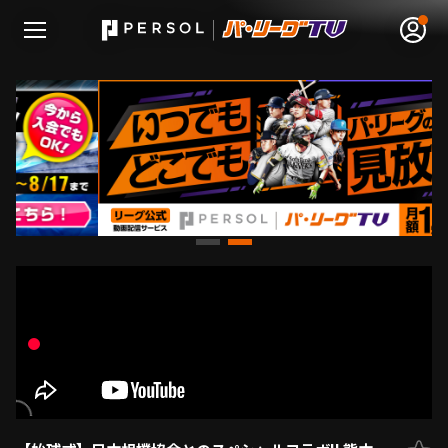
無料アカウント登録
ログイン
HOME
動画
日程･結果
順位表･成績
1軍公式戦
選手名鑑