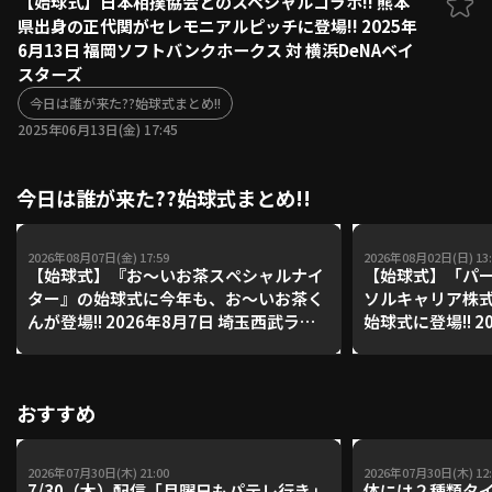
【始球式】日本相撲協会とのスペシャルコラボ!! 熊本
県出身の正代関がセレモニアルピッチに登場!! 2025年
ファーム東地区
選手名鑑トップ
6月13日 福岡ソフトバンクホークス 対 横浜DeNAベイ
ニュース
北海道日本ハムファイターズ
スターズ
ファーム中地区
東北楽天ゴールデンイーグルス
今日は誰が来た??始球式まとめ!!
ファーム西地区
埼玉西武ライオンズ
2025年06月13日(金) 17:45
千葉ロッテマリーンズ
設定
交流戦
オリックス・バファローズ
今日は誰が来た??始球式まとめ!!
福岡ソフトバンクホークス
2026年08月07日(金) 17:59
2026年08月02日(日) 13:
【始球式】『お～いお茶スペシャルナイ
【始球式】「パー
ター』の始球式に今年も、お～いお茶く
ソルキャリア株
んが登場!! 2026年8月7日 埼玉西武ライ
始球式に登場!! 2026年8月2日 北海道日
オンズ 対 福岡ソフトバンクホークス
本ハムファイター
ーンズ
おすすめ
2026年07月30日(木) 21:00
2026年07月30日(木) 12:
7/30（木）配信「月曜日もパテレ行き」
体には２種類タ