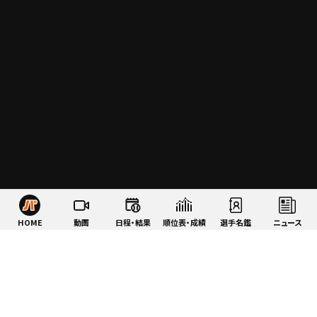
HOME
動画
日程・結果
順位表・成績
選手名鑑
ニュース
特集