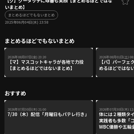
【グ】グータッチに球審も笑顔【まとめるほどではな
いまとめ】
ファーム東地区
選手名鑑トップ
ニュース
まとめるほどでもないまとめ
北海道日本ハムファイターズ
ファーム中地区
2025年06月04日(水) 23:58
東北楽天ゴールデンイーグルス
ファーム西地区
埼玉西武ライオンズ
まとめるほどでもないまとめ
千葉ロッテマリーンズ
設定
交流戦
オリックス・バファローズ
福岡ソフトバンクホークス
2026年08月07日(金) 23:20
2026年08月01日(土) 08:
【マ】マスコットキャラが各地で力投
【パ】パーフェ
【まとめるほどではないまとめ】
めるほどではな
おすすめ
2026年07月30日(木) 21:00
2026年07月30日(木) 12:
7/30（木）配信「月曜日もパテレ行き」
体には２種類タ
実践者も多数「
WBC優勝や五輪
レーナーが登場【P'