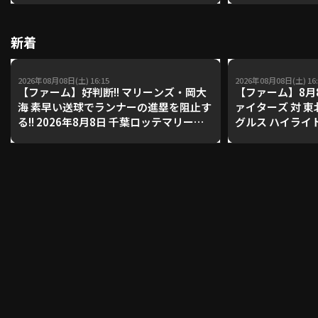
【鴻江理論】【
新着
利用規約
プライバシーポリシー
運営会社
（別ウィンドウで開く）
よくある質問
2026年08月08日(土) 16:15
2026年08月08日(土) 16:
【ファーム】好判断!! マリーンズ・岡大
【ファーム】8月
海 素早い送球でランナーの進塁を阻止す
ァイターズ 対 
特定商取引法の表示
アルバイト募集
（別ウィンドウで開く
る!! 2026年8月8日 千葉ロッテマリーン
グルス ハイライ
ズ 対 読売ジャイアンツ
動画を検索（選手・チーム・プレー内容…）