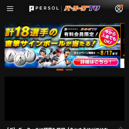
無料アカウント登録
ログイン
HOME
動画
日程･結果
順位表･成績
1軍公式戦
選手名鑑