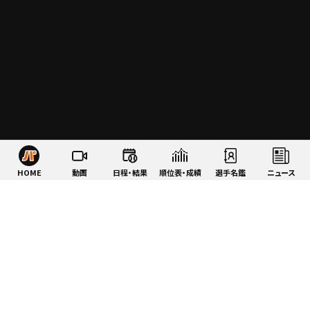
HOME
動画
日程・結果
順位表・成績
選手名鑑
ニュース
特集