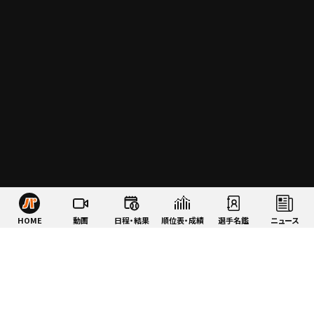
HOME
動画
日程・結果
順位表・成績
選手名鑑
ニュース
特集