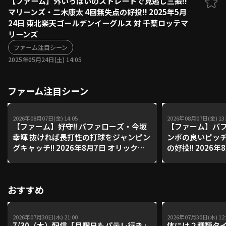
【ファーム】外いっぱいのストレートで見逃し三振!!
マリーンズ・二木康太 4回無失点の好投!! 2025年5月
ファーム東地区
選手名鑑トップ
24日 東北楽天ゴールデンイーグルス 対 千葉ロッテマ
ニュース
北海道日本ハムファイターズ
リーンズ
ファーム中地区
東北楽天ゴールデンイーグルス
ファーム注目シーン
ファーム西地区
埼玉西武ライオンズ
2025年05月24日(土) 14:05
千葉ロッテマリーンズ
設定
交流戦
オリックス・バファローズ
ファーム注目シーン
福岡ソフトバンクホークス
2026年08月07日(金) 14:05
2026年08月07日(金) 13:
【ファーム】好守!! バファローズ・今坂
【ファーム】バフ
幸暉 抜ければ長打性の打球をジャンピン
ンポの良いピッ
グキャッチ!! 2026年8月7日 オリック
の好投!! 2026
ス・バファローズ 対 東京ヤクルトスワ
ファローズ 対 
ローズ
おすすめ
2026年07月30日(木) 21:00
2026年07月30日(木) 12:
7/30（木）配信「月曜日もパテレ行き」
体には２種類タ