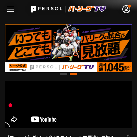
無料アカウント登録
ログイン
HOME
動画
日程･結果
順位表･成績
1軍公式戦
選手名鑑