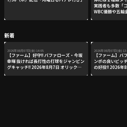
実践者も多数「
WBC優勝や五輪
レーナーが登場【P'
利用規約
プライバシーポリシー
【鴻江理論】【
運営会社
（別ウィンドウで開く）
よくある質問
新着
特定商取引法の表示
アルバイト募集
（別ウィンドウで開く
2026年08月07日(金) 14:05
2026年08月07日(金) 13:
【ファーム】好守!! バファローズ・今坂
【ファーム】バフ
幸暉 抜ければ長打性の打球をジャンピン
ンポの良いピッ
グキャッチ!! 2026年8月7日 オリック
の好投!! 2026
動画を検索（選手・チーム・プレー内容…）
ス・バファローズ 対 東京ヤクルトスワ
ファローズ 対 
ローズ