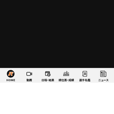
HOME
動画
日程・結果
順位表・成績
選手名鑑
ニュース
特集