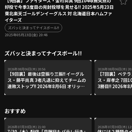
【9回裏】ファイターズ・金村尚真 9回104球無失点の
好投で今季3度目の完封投球を見せる!! 2025年5月23日
ファーム東地区
選手名鑑トップ
東北楽天ゴールデンイーグルス 対 北海道日本ハムファ
ニュース
北海道日本ハムファイターズ
イターズ
ファーム中地区
東北楽天ゴールデンイーグルス
ズバッと決まってナイスボール!!
ファーム西地区
埼玉西武ライオンズ
2025年05月23日(金) 20:46
千葉ロッテマリーンズ
設定
交流戦
オリックス・バファローズ
ズバッと決まってナイスボール!!
福岡ソフトバンクホークス
2026年08月06日(木) 20:56
2026年08月06日(木) 20:
【9回裏】最後は空振り三振!! イーグル
【7回裏】ベテラン
ス・藤平尚真 3者凡退に抑えてチームの
ス・岸孝之 7回1
連敗ストップ!! 2026年8月6日 オリック
3勝目!! 2026
ス・バファローズ 対 東北楽天ゴールデ
ァローズ 対 東
ンイーグルス
ルス
おすすめ
2026年07月30日(木) 21:00
2026年07月30日(木) 12:
7/30（木）配信「月曜日もパテレ行き」
体には２種類タ