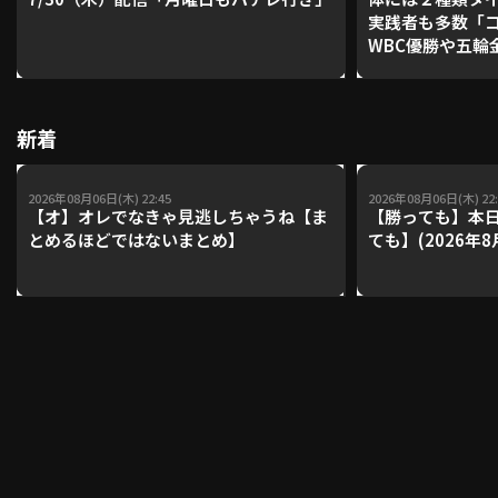
実践者も多数「
WBC優勝や五輪
レーナーが登場【P'
利用規約
プライバシーポリシー
【鴻江理論】【
運営会社
（別ウィンドウで開く）
よくある質問
新着
特定商取引法の表示
アルバイト募集
（別ウィンドウで開く
2026年08月06日(木) 22:45
2026年08月06日(木) 22:
【オ】オレでなきゃ見逃しちゃうね【ま
【勝っても】本日
とめるほどではないまとめ】
ても】(2026年8
動画を検索（選手・チーム・プレー内容…）