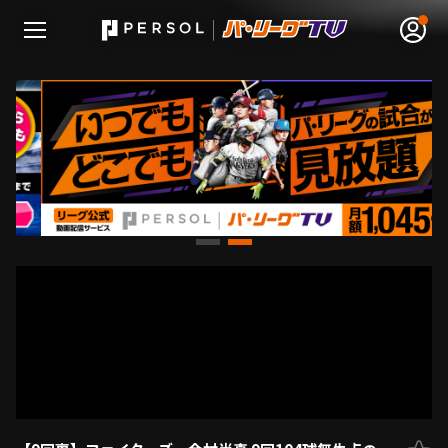
無料アカウント登録
ログイン
HOME
動画
日程･結果
順位表･成績
1軍公式戦
選手名鑑