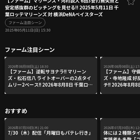
【ファーム】マリーンズ・河村説人 6回3安打無失点と
安定感抜群のピッチングを見せる!! 2025年5月11日 千
ファーム東地区
選手名鑑トップ
葉ロッテマリーンズ 対 横浜DeNAベイスターズ
ニュース
北海道日本ハムファイターズ
ファーム中地区
ファーム注目シーン
東北楽天ゴールデンイーグルス
2025年05月11日(日) 15:30
ファーム西地区
埼玉西武ライオンズ
千葉ロッテマリーンズ
設定
交流戦
ファーム注目シーン
オリックス・バファローズ
福岡ソフトバンクホークス
2026年08月08日(土) 18:30
2026年08月08日(土) 17:
【ファーム】逆転サヨナラ!! マリーン
【ファーム】守備
ズ・松石信八 ライトオーバーの2点タイ
ズ・寺地隆成 好
ムリー2ベース!! 2026年8月8日 千葉ロッ
チ!! 2026年8
テマリーンズ 対 読売ジャイアンツ
ズ 対 読売ジャイ
おすすめ
2026年07月30日(木) 21:00
2026年07月30日(木) 12:
7/30（木）配信「月曜日もパテレ行き」
体には２種類タ
実践者も多数「