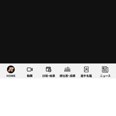
HOME
動画
日程・結果
順位表・成績
選手名鑑
ニュース
特集