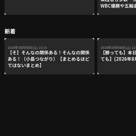
WBC優勝や五輪
レーナーが登場【P'
【鴻江理論】【
利用規約
プライバシーポリシー
新着
運営会社
（別ウィンドウで開く）
よくある質問
2026年08月08日(土) 22:10
2026年08月08日(土) 22:
特定商取引法の表示
アルバイト募集
（別ウィンドウで開く
【そ】そんなの関係ある！そんなの関係
【勝っても】本日
ある！（小島つながり）【まとめるほど
ても】(2026年8
ではないまとめ】
動画を検索（選手・チーム・プレー内容…）