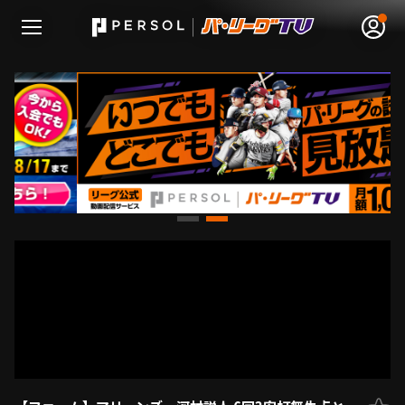
無料アカウント登録
ログイン
HOME
動画
日程･結果
順位表･成績
1軍公式戦
選手名鑑