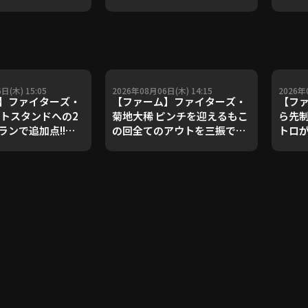
ダルを支えた凄腕
子侑司が語る！守備の隙をつ
が登場【P's
く技術【進行：上重聡アナ】
#18】【鴻江理論】
【P's Update #17】
重聡アナ】
日(木) 15:05
2026年08月06日(木) 14:15
2026年
】ファイターズ・
【ファーム】ファイターズ・
【フ
フトスタンドへの2
菊地大稀 ピンチを迎えるもこ
ら先制
ランで追加点!!
の回全てのアウトを三振で奪
トロ
月6日 北海道日本ハ
って無失点!! 2026年8月6日
つ!! 
ーズ 対 ハヤテベン
北海道日本ハムファイターズ
本ハム
岡
対 ハヤテベンチャーズ静岡
ベン