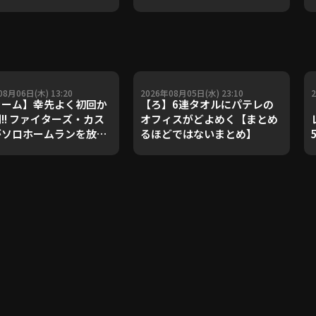
08月06日(木) 13:20
2026年08月05日(水) 23:10
ァーム】幸先よく初回か
【ろ】6連タオルにパテレの
!! ファイターズ・カス
オフィスがどよめく【まとめ
がソロホームランを放
るほどではないまとめ】
2026年8月6日 北海道日
ファイターズ 対 ハヤテ
チャーズ静岡