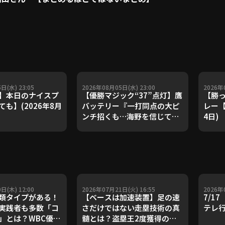
日(水) 23:05
2026年08月05日(水) 23:00
2026年
】本日のナイスプ
【優勝マジック“37”点灯】鷹
【勝っ
も】(2026年8月
バッテリー『一打同点の大ピ
レー【
ンチ招くも…海野を信じてゼ
4日)
ロで凌いだ!!』
日(木) 12:00
2026年07月21日(火) 16:55
2026年
類タイプがある！
【ベースは加速装置】足の速
7/1
実践者も多数「コ
さだけではない走塁技術の真
テレ
」とは？WBC優勝
髄とは？盗塁王2度獲得の金