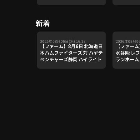
や五輪金メ
トレーナー
Update 
新着
【進行：上
2026年08月06日(木) 16:18
2026年08月06
【ファーム】8月6日 北海道日
【ファーム
本ハムファイターズ 対 ハヤテ
水谷瞬 レ
ベンチャーズ静岡 ハイライト
ランホーム
2026年8
ムファイタ
チャーズ静