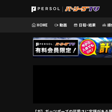
HOME
動画
日程・結果
順
【ガ】ガッツポーズの可愛さに定評があ