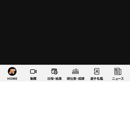
HOME
動画
日程・結果
順位表・成績
選手名鑑
ニュース
特集