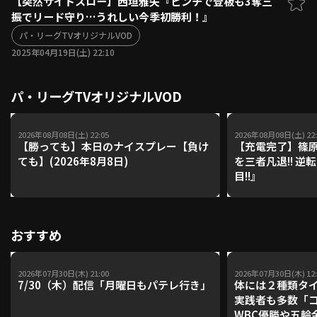
【突然サイドスロー】西垣雅矢『ピンチで登板も3奪三
振でリード守り…うれしい今季初勝利！』
ファーム東地区
選手名鑑トップ
ニュース
パ・リーグTVオリジナルVOD
北海道日本ハムファイターズ
ファーム中地区
2025年04月19日(土) 22:10
東北楽天ゴールデンイーグルス
ファーム西地区
埼玉西武ライオンズ
パ・リーグTVオリジナルVOD
千葉ロッテマリーンズ
設定
交流戦
オリックス・バファローズ
福岡ソフトバンクホークス
2026年08月08日(土) 22:05
2026年08月08日(土) 22:
【勝っても】本日のナイスプレー【負け
【充電完了】篠原
ても】(2026年8月8日)
を三者凡退!! 逆
目!!』
おすすめ
2026年07月30日(木) 21:00
2026年07月30日(木) 12:
7/30（木）配信「月曜日もパテレ行き」
体には２種類タ
実践者も多数「
WBC優勝や五輪