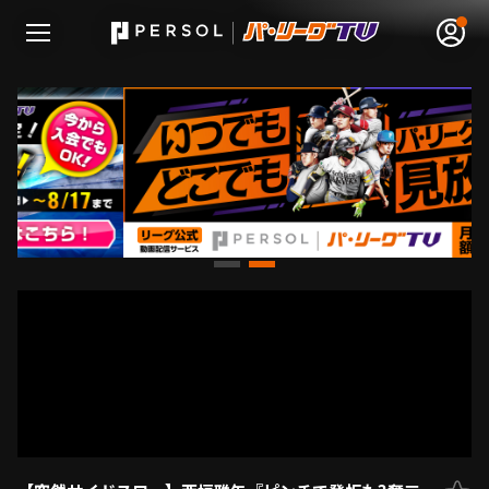
無料アカウント登録
ログイン
HOME
動画
日程･結果
順位表･成績
1軍公式戦
選手名鑑