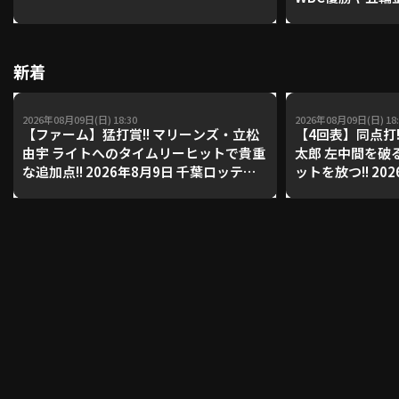
レーナーが登場【P'
【鴻江理論】【
利用規約
プライバシーポリシー
新着
運営会社
（別ウィンドウで開く）
よくある質問
2026年08月09日(日) 18:30
2026年08月09日(日) 18:
【ファーム】猛打賞!! マリーンズ・立松
【4回表】同点打
特定商取引法の表示
アルバイト募集
（別ウィンドウで開く
由宇 ライトへのタイムリーヒットで貴重
太郎 左中間を破
な追加点!! 2026年8月9日 千葉ロッテマ
ットを放つ!! 20
リーンズ 対 読売ジャイアンツ
マリーンズ 対 
ズ
動画を検索（選手・チーム・プレー内容…）