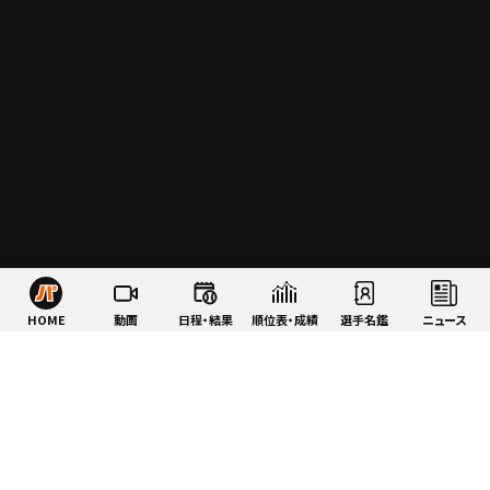
HOME
動画
日程・結果
順位表・成績
選手名鑑
ニュース
特集