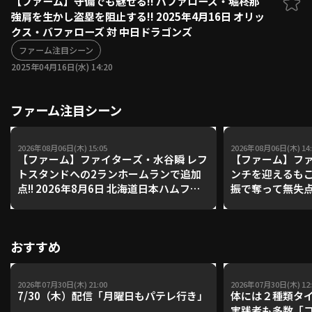
【ファーム】守備でも魅せる!! バファローズ・堀柊那
強肩を生かし盗塁を阻止する!! 2025年4月16日 オリッ
ファーム東地区
選手名鑑トップ
クス・バファローズ 対 中日ドラゴンズ
ニュース
北海道日本ハムファイターズ
ファーム中地区
ファーム注目シーン
東北楽天ゴールデンイーグルス
2025年04月16日(水) 14:20
ファーム西地区
埼玉西武ライオンズ
千葉ロッテマリーンズ
設定
交流戦
ファーム注目シーン
オリックス・バファローズ
福岡ソフトバンクホークス
2026年08月06日(木) 15:05
2026年08月06日(木) 14:
【ファーム】ファイターズ・水谷瞬 レフ
【ファーム】ファ
トスタンドへの2ランホームランで追加
ンチを迎えるも
点!! 2026年8月6日 北海道日本ハムファ
振で奪って無失点!! 2026年8月6日
イターズ 対 ハヤテベンチャーズ静岡
道日本ハムファイ
チャーズ静岡
おすすめ
2026年07月30日(木) 21:00
2026年07月30日(木) 12:
7/30（木）配信「月曜日もパテレ行き」
体には２種類タ
実践者も多数「