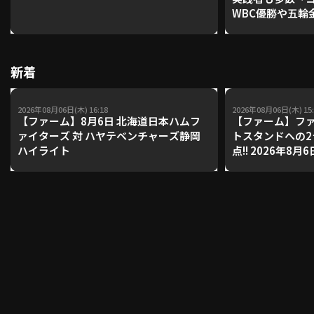
WBC優勝や五輪
レーナーが登場【P'
【鴻江理論】【
利用規約
プライバシーポリシー
新着
運営会社
（別ウィンドウで開く）
よくある質問
2026年08月06日(木) 16:18
2026年08月06日(木) 15:
特定商取引法の表示
アルバイト募集
（別ウィンドウで開く
【ファーム】8月6日 北海道日本ハムフ
【ファーム】ファ
ァイターズ 対 ハヤテベンチャーズ静岡
トスタンドへの
ハイライト
点!! 2026年8
イターズ 対 ハ
動画を検索（選手・チーム・プレー内容…）