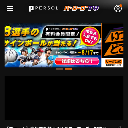
無料アカウント登録
ログイン
HOME
動画
日程･結果
順位表･成績
1軍公式戦
選手名鑑