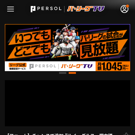
無料アカウント登録
ログイン
HOME
動画
日程･結果
順位表･成績
1軍公式戦
選手名鑑