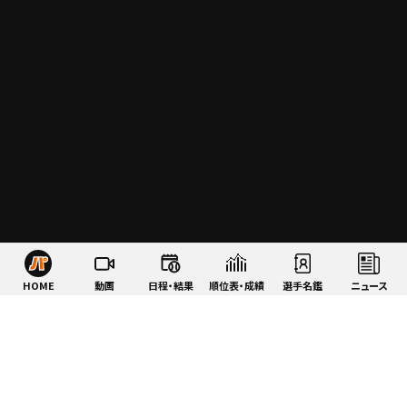
HOME
動画
日程・結果
順位表・成績
選手名鑑
ニュース
特集