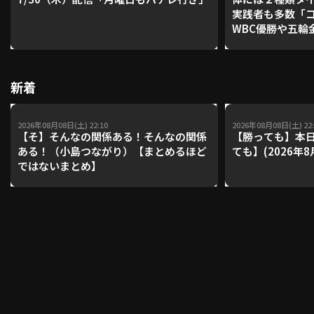
実践者も多数「
WBC優勝や五輪
レーナーが登場【P'
利用規約
プライバシーポリシー
【鴻江理論】【
運営会社
（別ウィンドウで開く）
よくある質問
新着
特定商取引法の表示
アルバイト募集
（別ウィンドウで開く
2026年08月08日(土) 22:10
2026年08月08日(土) 22:
【そ】そんなの関係ある！そんなの関係
【勝っても】本日
ある！（小島つながり）【まとめるほど
ても】(2026年8
ではないまとめ】
動画を検索（選手・チーム・プレー内容…）