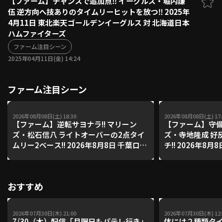
【ファーム】チャンスで追加点‼ イーグルス・堀内謙
伍 逆方向へ技ありのタイムリーヒットを放つ‼ 2025年
ファーム東地区
選手名鑑トップ
4月11日 東北楽天ゴールデンイーグルス 対 北海道日本
ニュース
北海道日本ハムファイターズ
ハムファイターズ
ファーム中地区
東北楽天ゴールデンイーグルス
ファーム注目シーン
ファーム西地区
埼玉西武ライオンズ
2025年04月11日(金) 14:24
千葉ロッテマリーンズ
設定
交流戦
オリックス・バファローズ
ファーム注目シーン
福岡ソフトバンクホークス
2026年08月08日(土) 18:30
2026年08月08日(土) 17:
【ファーム】逆転サヨナラ!! マリーン
【ファーム】守備
ズ・松石信八 ライトオーバーの2点タイ
ズ・寺地隆成 好
ムリー2ベース!! 2026年8月8日 千葉ロッ
チ!! 2026年8
テマリーンズ 対 読売ジャイアンツ
ズ 対 読売ジャイ
おすすめ
2026年07月30日(木) 21:00
2026年07月30日(木) 12:
7/30（木）配信「月曜日もパテレ行き」
体には２種類タ