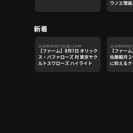
ウノエ理論
や五輪金メ
トレーナー
Update 
新着
【進行：上
2026年08月07日(金) 14:49
2026年08月07
【ファーム】8月7日 オリック
【ファーム
ス・バファローズ 対 東京ヤク
佐藤龍月 
ルトスワローズ ハイライト
に抑えるナ
2026年8
バファロー
スワローズ