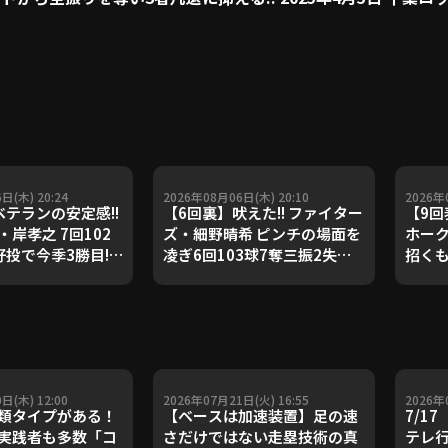
!
日(木) 20:24
2026年08月06日(木) 20:10
2026年
ベテランの安定感!!
【6回裏】吠えた!! ファイター
【9回
岸孝之 7回102
ズ・細野晴希 ピンチの場面を
ホーク
投で今季3勝目!!
凌ぎ6回103球7奪三振2失点
招く
月6日 オリックス・
の好投!! 2026年8月6日 福岡
す!! 
ズ 対 東北楽天ゴー
ソフトバンクホークス 対 北海
トバン
グルス
道日本ハムファイターズ
本ハ
日(木) 12:00
2026年07月21日(火) 16:55
2026年
類タイプがある！
【ベースは加速装置】足の速
7/1
実践者も多数「コ
さだけではない走塁技術の真
テレ