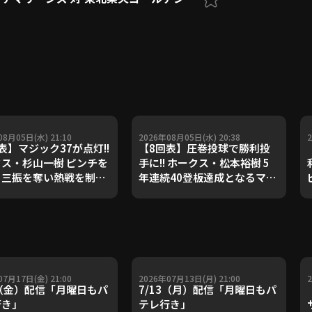
08月05日(水) 21:10
2026年08月05日(水) 20:38
表】マジック37が点灯!!
【8回表】圧巻投球で勝利投
ス・杉山一樹 ピンチを
手に!! ホークス・松本裕樹 5
も三振を奪い熱戦を制
年連続40登板達成となるマウ
2026年8月5日 福岡ソフ
ンドで3者連続三振!! 2026年8
クホークス 対 北海道日
月5日 福岡ソフトバンクホー
ムファイターズ
クス 対 北海道日本ハムファイ
ターズ
07月17日(金) 21:00
2026年07月13日(月) 21:00
7（金）配信「月曜日もパ
7/13（月）配信「月曜日もパ
行き」
テレ行き」