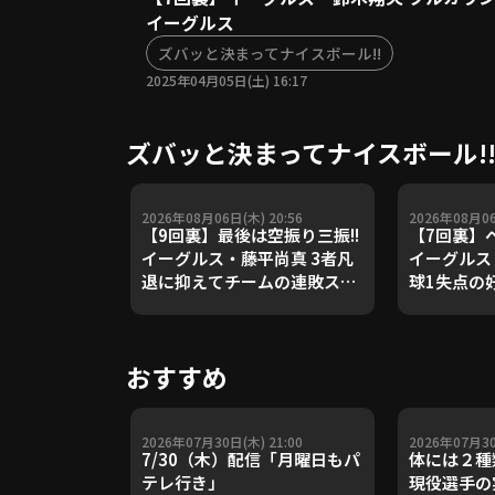
イーグルス
ズバッと決まってナイスボール!!
2025年04月05日(土) 16:17
ズバッと決まってナイスボール!
2026年08月06日(木) 20:56
2026年08月06
【9回裏】最後は空振り三振!!
【7回裏】
イーグルス・藤平尚真 3者凡
イーグルス・
退に抑えてチームの連敗スト
球1失点の好
ップ!! 2026年8月6日 オリッ
2026年8
クス・バファローズ 対 東北楽
バファロー
天ゴールデンイーグルス
ルデンイー
おすすめ
2026年07月30日(木) 21:00
2026年07月30
7/30（木）配信「月曜日もパ
体には２種
テレ行き」
現役選手の