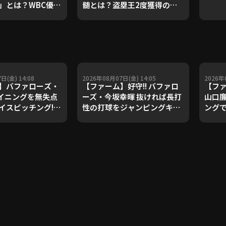
」とは？WBC優勝
髄とは？盗塁王2度獲得の金
ダルを支えた凄腕
子侑司が語る！守備の隙をつ
が登場【P's
く技術【進行：上重聡アナ】
#18】【鴻江理論】
【P's Update #17】
重聡アナ】
日(金) 14:08
2026年08月07日(金) 14:05
2026年
】バファローズ・
【ファーム】好守!! バファロ
【フ
2イニングを無失点
ーズ・今坂幸暉 抜ければ長打
山口廉
イスピッチング!!
性の打球をジャンピングキャ
ングで
月7日 オリックス・
ッチ!! 2026年8月7日 オリッ
202
ズ 対 東京ヤクルト
クス・バファローズ 対 東京ヤ
バファ
クルトスワローズ
スワ