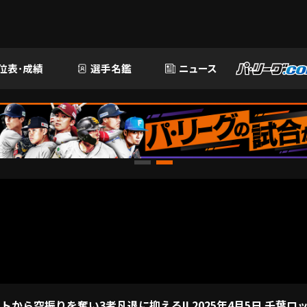
位表･成績
選手名鑑
ニュース
から空振りを奪い3者凡退に抑える!! 2025年4月5日 千葉ロ