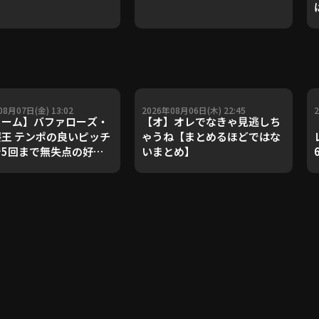
08月07日(金) 13:02
2026年08月06日(木) 22:45
ァーム】バファローズ・
【オ】オレでなきゃ見逃しち
王 テンポの良いピッチ
ゃうね【まとめるほどではな
5回まで無失点の好投!!
いまとめ】
6年8月7日 オリックス・
ローズ 対 東京ヤクルト
ローズ