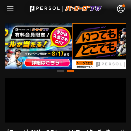
無料アカウント登録
ログイン
HOME
動画
日程･結果
順位表･成績
1軍公式戦
選手名鑑