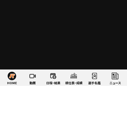
HOME
動画
日程・結果
順位表・成績
選手名鑑
ニュース
特集