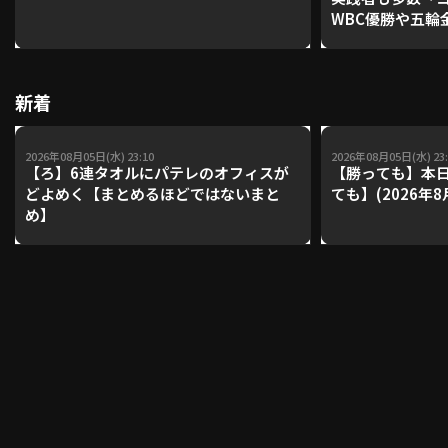
WBC優勝や五輪
レーナーが登場【P'
【鴻江理論】【
利用規約
プライバシーポリシー
新着
運営会社
（別ウィンドウで開く）
よくある質問
2026年08月05日(水) 23:10
2026年08月05日(水) 23:
特定商取引法の表示
アルバイト募集
（別ウィンドウで開く
【ろ】6連タオルにパテレのオフィスが
【勝っても】本日
どよめく【まとめるほどではないまと
ても】(2026年8
め】
動画を検索（選手・チーム・プレー内容…）