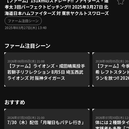
【ファーム】151kmのストレート!! ファイターズ・達
孝太 3回パーフェクトピッチング!! 2025年3月27日 北
ファーム東地区
選手名鑑トップ
海道日本ハムファイターズ 対 東京ヤクルトスワローズ
ニュース
北海道日本ハムファイターズ
ファーム中地区
ファーム注目シーン
東北楽天ゴールデンイーグルス
2025年03月27日(木) 13:40
ファーム西地区
埼玉西武ライオンズ
千葉ロッテマリーンズ
設定
交流戦
ファーム注目シーン
オリックス・バファローズ
福岡ソフトバンクホークス
2026年08月05日(水) 21:08
2026年08月05日(水) 20:
【ファーム】ライオンズ・成田晴風投手
【ファーム】今季
若獅子リフレクション 8月5日 埼玉西武
希 レフトスタン
ライオンズ 対 阪神タイガース
ランを放つ!! 20
ールデンイーグル
クホークス
おすすめ
2026年07月30日(木) 21:00
2026年07月30日(木) 12:
7/30（木）配信「月曜日もパテレ行き」
体には２種類タ
実践者も多数「