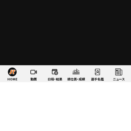
HOME
動画
日程・結果
順位表・成績
選手名鑑
ニュース
特集