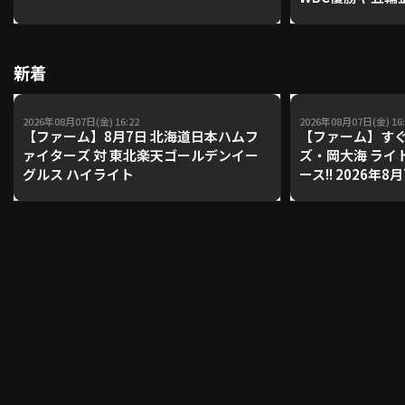
レーナーが登場【P'
【鴻江理論】【
利用規約
プライバシーポリシー
新着
運営会社
（別ウィンドウで開く）
よくある質問
2026年08月07日(金) 16:22
2026年08月07日(金) 16:
【ファーム】8月7日 北海道日本ハムフ
【ファーム】すぐ
特定商取引法の表示
アルバイト募集
（別ウィンドウで開く
ァイターズ 対 東北楽天ゴールデンイー
ズ・岡大海 ライ
グルス ハイライト
ース!! 2026年
ンズ 対 読売ジ
動画を検索（選手・チーム・プレー内容…）