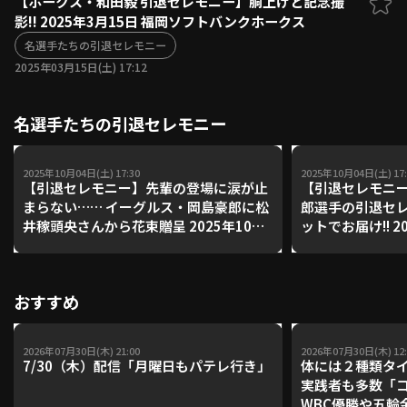
【ホークス・和田毅 引退セレモニー】胴上げと記念撮
影!! 2025年3月15日 福岡ソフトバンクホークス
ファーム東地区
選手名鑑トップ
ニュース
名選手たちの引退セレモニー
北海道日本ハムファイターズ
ファーム中地区
2025年03月15日(土) 17:12
東北楽天ゴールデンイーグルス
ファーム西地区
埼玉西武ライオンズ
名選手たちの引退セレモニー
千葉ロッテマリーンズ
設定
交流戦
オリックス・バファローズ
福岡ソフトバンクホークス
2025年10月04日(土) 17:30
2025年10月04日(土) 17:
【引退セレモニー】先輩の登場に涙が止
【引退セレモニ
まらない…… イーグルス・岡島豪郎に松
郎選手の引退セ
井稼頭央さんから花束贈呈 2025年10月
ットでお届け!! 2
4日 東北楽天ゴールデンイーグルス
ゴールデンイー
おすすめ
2026年07月30日(木) 21:00
2026年07月30日(木) 12:
7/30（木）配信「月曜日もパテレ行き」
体には２種類タ
実践者も多数「
WBC優勝や五輪