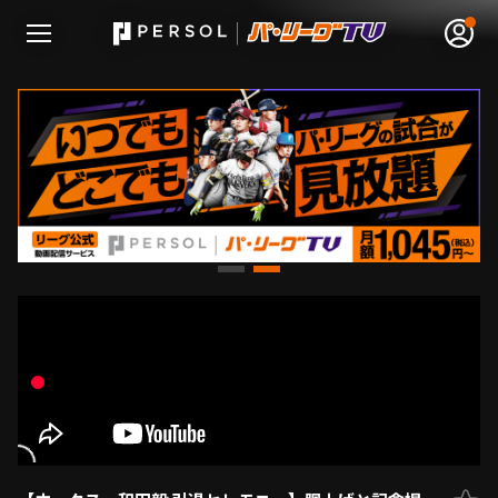
無料アカウント登録
ログイン
HOME
動画
日程･結果
順位表･成績
1軍公式戦
選手名鑑