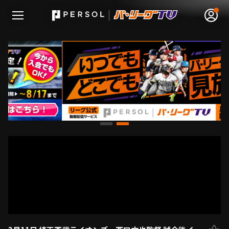
無料アカウント登録
ログイン
HOME
動画
日程･結果
順位表･成績
1軍公式戦
選手名鑑