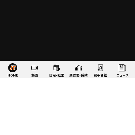
HOME
動画
日程・結果
順位表・成績
選手名鑑
ニュース
特集