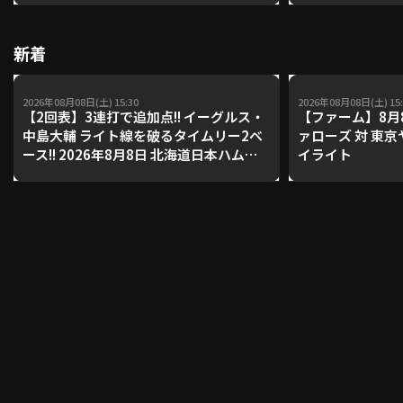
【鴻江理論】【
新着
利用規約
プライバシーポリシー
運営会社
（別ウィンドウで開く）
よくある質問
2026年08月08日(土) 15:30
2026年08月08日(土) 15:
【2回表】3連打で追加点!! イーグルス・
【ファーム】8月
中島大輔 ライト線を破るタイムリー2ベ
ァローズ 対 東
特定商取引法の表示
アルバイト募集
（別ウィンドウで開く
ース!! 2026年8月8日 北海道日本ハムフ
イライト
ァイターズ 対 東北楽天ゴールデンイー
グルス
動画を検索（選手・チーム・プレー内容…）