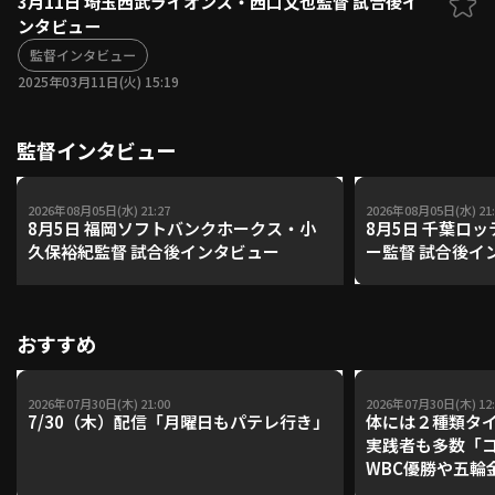
3月11日 埼玉西武ライオンズ・西口文也監督 試合後イ
ンタビュー
ファーム東地区
選手名鑑トップ
ニュース
監督インタビュー
北海道日本ハムファイターズ
ファーム中地区
2025年03月11日(火) 15:19
東北楽天ゴールデンイーグルス
ファーム西地区
埼玉西武ライオンズ
監督インタビュー
千葉ロッテマリーンズ
設定
交流戦
オリックス・バファローズ
福岡ソフトバンクホークス
2026年08月05日(水) 21:27
2026年08月05日(水) 21:
8月5日 福岡ソフトバンクホークス・小
8月5日 千葉ロ
久保裕紀監督 試合後インタビュー
ー監督 試合後イ
おすすめ
2026年07月30日(木) 21:00
2026年07月30日(木) 12:
7/30（木）配信「月曜日もパテレ行き」
体には２種類タ
実践者も多数「
WBC優勝や五輪
レーナーが登場【P'