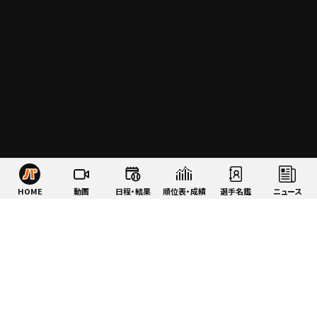
HOME
動画
日程・結果
順位表・成績
選手名鑑
ニュース
特集