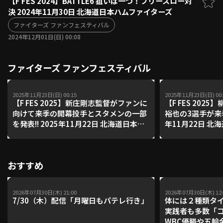
【F FES 2024】BATTLE6 狙いは一つ！フリースロー対
決 2024年11月30日 北海道日本ハムファイターズ
ファーム東地区
選手名鑑トップ
ニュース
ファイターズ ファンフェスティバル
北海道日本ハムファイターズ
ファーム中地区
2024年12月01日(日) 00:08
東北楽天ゴールデンイーグルス
ファーム西地区
埼玉西武ライオンズ
ファイターズ ファンフェスティバル
千葉ロッテマリーンズ
設定
交流戦
オリックス・バファローズ
福岡ソフトバンクホークス
2025年11月23日(日) 00:15
2025年11月23日(日) 00:
【F FES 2025】新庄剛志監督がファンに
【F FES 20
向けて来季の開幕投手とスタメンの一部
裕也の3選手が来季
を発表!! 2025年11月22日 北海道日本ハ
年11月22日 
ムファイターズ
ズ
おすすめ
2026年07月30日(木) 21:00
2026年07月30日(木) 12:
7/30（木）配信「月曜日もパテレ行き」
体には２種類タ
実践者も多数「
WBC優勝や五輪