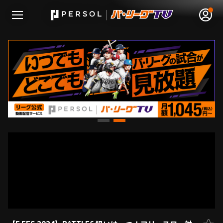
無料アカウント登録
ログイン
HOME
動画
日程･結果
順位表･成績
1軍公式戦
選手名鑑