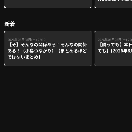
レーナーが登場【P'
【鴻江理論】【
利用規約
プライバシーポリシー
新着
運営会社
（別ウィンドウで開く）
よくある質問
2026年08月08日(土) 22:10
2026年08月08日(土) 22:
【そ】そんなの関係ある！そんなの関係
【勝っても】本日
特定商取引法の表示
アルバイト募集
（別ウィンドウで開く
ある！（小島つながり）【まとめるほど
ても】(2026年8
ではないまとめ】
動画を検索（選手・チーム・プレー内容…）