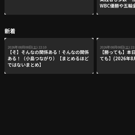
WBC優勝や五輪
レーナーが登場【P'
【鴻江理論】【
利用規約
プライバシーポリシー
新着
運営会社
（別ウィンドウで開く）
よくある質問
2026年08月08日(土) 22:10
2026年08月08日(土) 22:
特定商取引法の表示
アルバイト募集
（別ウィンドウで開く
【そ】そんなの関係ある！そんなの関係
【勝っても】本日
ある！（小島つながり）【まとめるほど
ても】(2026年8
ではないまとめ】
動画を検索（選手・チーム・プレー内容…）