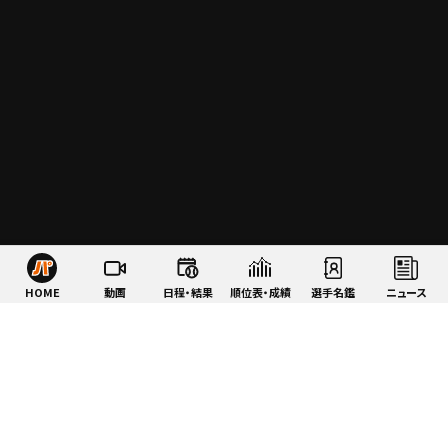
HOME
動画
日程・結果
順位表・成績
選手名鑑
ニュース
特集