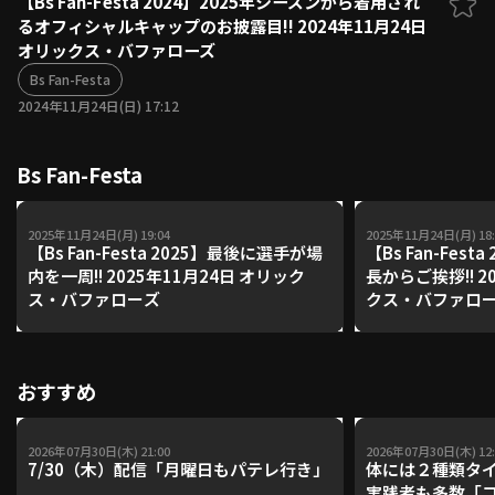
【Bs Fan-Festa 2024】2025年シーズンから着用され
るオフィシャルキャップのお披露目!! 2024年11月24日
ファーム東地区
選手名鑑トップ
オリックス・バファローズ
ニュース
北海道日本ハムファイターズ
ファーム中地区
Bs Fan-Festa
東北楽天ゴールデンイーグルス
2024年11月24日(日) 17:12
ファーム西地区
埼玉西武ライオンズ
千葉ロッテマリーンズ
設定
交流戦
Bs Fan-Festa
オリックス・バファローズ
福岡ソフトバンクホークス
2025年11月24日(月) 19:04
2025年11月24日(月) 18:
【Bs Fan-Festa 2025】最後に選手が場
【Bs Fan-Fes
内を一周!! 2025年11月24日 オリック
長からご挨拶!! 2
ス・バファローズ
クス・バファロ
おすすめ
2026年07月30日(木) 21:00
2026年07月30日(木) 12:
7/30（木）配信「月曜日もパテレ行き」
体には２種類タ
実践者も多数「