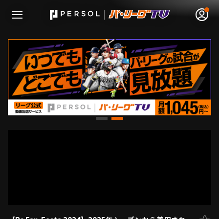
無料アカウント登録
ログイン
HOME
動画
日程･結果
順位表･成績
1軍公式戦
選手名鑑